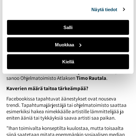
puhelimitse ja sähköpostitse.
alalaidassa olevasta
Evästeasetukset
linkistä.
Näytä tiedot
”Jonkun verran lähestytään sosiaalisessa mediassa, ei
paljoa. Facebookin kautta tuntemattomia ihmisiä
lähestyminen koetaan vielä ei-niin-hyväksytyksi,
Salli
mieluummin soitetaan tai lähetetään sähköpostia,
parhaimmista tapauksissa tehdään molemmat”, toteaa
Lena Haapala
Dex Viihteeltä.
Muokkaa
”Asiakaslähtöiset kyselyt tulevat myös nykyään
helpommin sosiaalisen median kautta. Bändeihin
Kiellä
tutustutaan ensin netissä ja sen jälkeen se tilataan niin
sanotusti viralliselta taholta eli ohjelmatoimistolta”,
sanoo Ohjelmatoimisto Atlaksen
Timo Rautala
.
Kaverien määrä taitoa tärkeämpää?
Facebookissa tapahtuvat äänestykset ovat nouseva
trendi. Tapahtumajärjestäjä tai ohjelmatoimisto saattaa
esimerkiksi hakea nimekkäälle artistille lämmittelijää ja
eniten ääniä tai tykkäyksiä saava artisti saa paikan.
”Ihan toimivalta konseptilta kuulostaa, mutta toisaalta
siinä saatetaan mitata enemmänkin sosiaalisen median