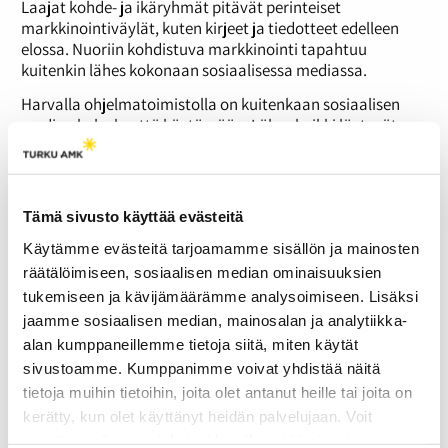
Laajat kohde- ja ikäryhmät pitävät perinteiset
markkinointiväylät, kuten kirjeet ja tiedotteet edelleen
elossa. Nuoriin kohdistuva markkinointi tapahtuu
kuitenkin lähes kokonaan sosiaalisessa mediassa.
Harvalla ohjelmatoimistolla on kuitenkaan sosiaalisen
median koko kenttä käytössään. Lähes kaikki löytyvät
Facebookista, mutta esimerkiksi Twitteriä käyttävät vain
harvat. Vielä harvemmilla on esimerkiksi Youtube- tai
Instagram-tili.
Tämä sivusto käyttää evästeitä
Ohjelmatoimistoja lähestytään vielä perinteisin
keinoin
Käytämme evästeitä tarjoamamme sisällön ja mainosten
räätälöimiseen, sosiaalisen median ominaisuuksien
Sosiaalisen median merkitys uusien artistien
metsästämisessä on myös kasvanut.
tukemiseen ja kävijämäärämme analysoimiseen. Lisäksi
jaamme sosiaalisen median, mainosalan ja analytiikka-
”On paljon helpompaa tutustua bändiin Facebookissa ja
alan kumppaneillemme tietoja siitä, miten käytät
sitten kuunnella musiikkia vaikka Soundcloudista kuin
sivustoamme. Kumppanimme voivat yhdistää näitä
juosta keikoilla tai treenikämpillä”, sanoo
Sebastian
Wärnström
Ohjelmatoimisto Sidebusiness Ay:stä.
tietoja muihin tietoihin, joita olet antanut heille tai joita on
kerätty, kun olet käyttänyt heidän palvelujaan. Voit
Bändit kuitenkin lähestyvät ohjelmatoimistoja edelleen
muuttaa evästeasetuksiesi hyväksyntää sivuston