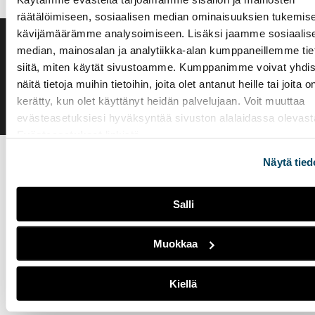
räätälöimiseen, sosiaalisen median ominaisuuksien tukemise
kävijämäärämme analysoimiseen. Lisäksi jaamme sosiaalis
median, mainosalan ja analytiikka-alan kumppaneillemme tie
Saavutettavuusseloste
Evästeasetukset
siitä, miten käytät sivustoamme. Kumppanimme voivat yhdis
näitä tietoja muihin tietoihin, joita olet antanut heille tai joita o
kerätty, kun olet käyttänyt heidän palvelujaan. Voit muuttaa
evästeasetuksiesi hyväksyntää sivuston alalaidassa olevast
Evästeasetukset
linkistä.
Näytä tied
Salli
Muokkaa
Kiellä