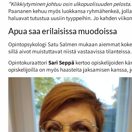
”Klikkiytyminen johtuu osin ulkopuolisuuden pelosta
Paananen kehuu myös luokkansa ryhmähenkeä, jolla on
haluavat tutustua uusiin tyyppeihin. Jo kahden viikon
Apua saa erilaisissa muodoissa
Opintopsykologi Satu Salmen mukaan aiemmat kokemuks
sillä aivot muistuttavat niistä vastaavissa tilanteissa
Opintokuraattori
Sari Seppä
kertoo opiskelijoiden kä
opiskelijoilla on myös haasteita jaksamisen kanssa, 