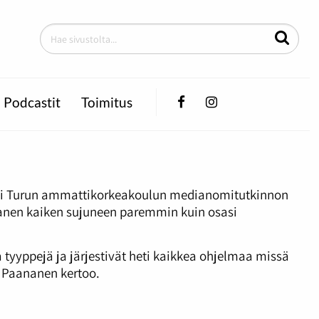
Facebook
Instagram
Podcastit
Toimitus
n kohti Turun ammattikorkeakoulun medianomitutkinnon
nanen kaiken sujuneen paremmin kuin osasi
a tyyppejä ja järjestivät heti kaikkea ohjelmaa missä
, Paananen kertoo.