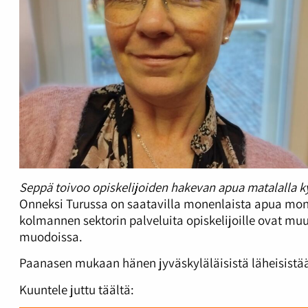
Seppä toivoo opiskelijoiden hakevan apua matalalla k
Onneksi Turussa on saatavilla monenlaista apua monen
kolmannen sektorin palveluita opiskelijoille ovat muu
muodoissa.
Paanasen mukaan hänen jyväskyläläisistä läheisistään o
Kuuntele juttu täältä: