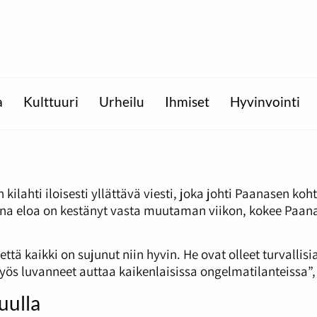
a
Kulttuuri
Urheilu
Ihmiset
Hyvinvointi
in kilahti iloisesti yllättävä viesti, joka johti Paanase
isena eloa on kestänyt vasta muutaman viikon, kokee Paa
tä kaikki on sujunut niin hyvin. He ovat olleet turvallisi
ös luvanneet auttaa kaikenlaisissa ongelmatilanteissa”
uulla