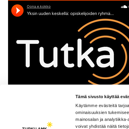
Tämä sivusto käyttää eväs
Käytämme evästeitä tarjoa
ominaisuuksien tukemisee
mainosalan ja analytiikka
voivat yhdistää näitä tietoja