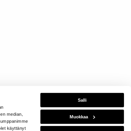
Salli
an
sen median,
Muokkaa
. Kumppanimme
olet käyttänyt