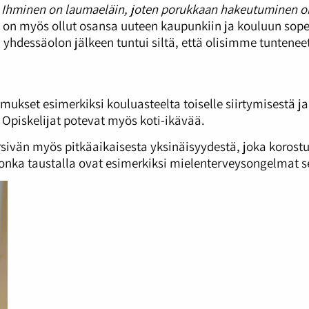
. Ihminen on laumaeläin, joten porukkaan hakeutuminen on
 myös ollut osansa uuteen kaupunkiin ja kouluun sopeutu
 yhdessäolon jälkeen tuntui siltä, että olisimme tuntenee
et esimerkiksi kouluasteelta toiselle siirtymisestä ja e
. Opiskelijat potevat myös koti-ikävää.
rsivän myös pitkäaikaisesta yksinäisyydestä, joka koros
jonka taustalla ovat esimerkiksi mielenterveysongelmat 