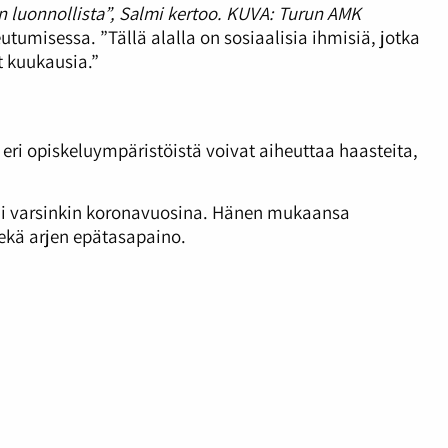
 luonnollista”, Salmi kertoo. KUVA: Turun AMK
misessa. ”Tällä alalla on sosiaalisia ihmisiä, jotka
t kuukausia.”
ri opiskeluympäristöistä voivat aiheuttaa haasteita,
tui varsinkin koronavuosina. Hänen mukaansa
sekä arjen epätasapaino.