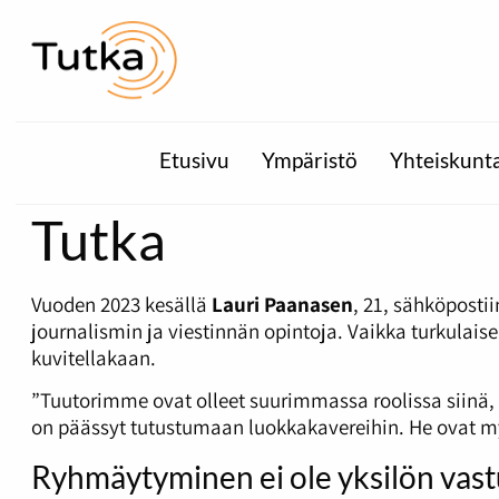
Etusivu
Ympäristö
Yhteiskunt
Tutka
Vuoden 2023 kesällä
Lauri Paanasen
, 21, sähköposti
journalismin ja viestinnän opintoja. Vaikka turkula
kuvitellakaan.
”Tuutorimme ovat olleet suurimmassa roolissa siinä, et
on päässyt tutustumaan luokkakavereihin. He ovat my
Ryhmäytyminen ei ole yksilön vast