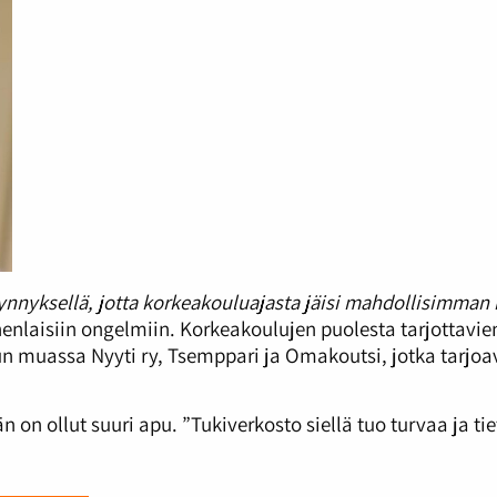
ynnyksellä, jotta korkeakouluajasta jäisi mahdollisimman 
laisiin ongelmiin. Korkeakoulujen puolesta tarjottavien
n muassa Nyyti ry, Tsemppari ja Omakoutsi, jotka tarjoav
n ollut suuri apu. ”Tukiverkosto siellä tuo turvaa ja tie