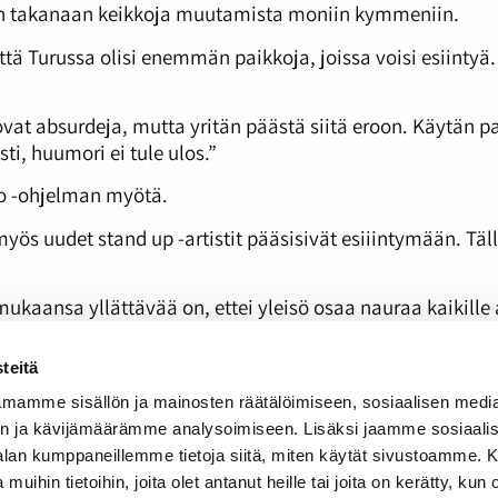
lä on takanaan keikkoja muutamista moniin kymmeniin.
että Turussa olisi enemmän paikkoja, joissa voisi esiint
ovat absurdeja, mutta yritän päästä siitä eroon. Käytän pa
sti, huumori ei tule ulos.”
o -ohjelman myötä.
yös uudet stand up -artistit pääsisivät esiiintymään. Tällä
kaansa yllättävää on, ettei yleisö osaa nauraa kaikille a
imi. Keikan jälkeen yleisö kuitenkin tulee kiittämään hyvä
teitä
mamme sisällön ja mainosten räätälöimiseen, sosiaalisen medi
n ja kävijämäärämme analysoimiseen. Lisäksi jaamme sosiaali
-alan kumppaneillemme tietoja siitä, miten käytät sivustoamme
 muihin tietoihin, joita olet antanut heille tai joita on kerätty, kun 