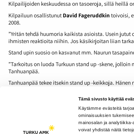
Kilpailijoiden keskuudessa on tasoeroja, sillä heil
Kilpailuun osallistunut
David Fageruddkin
toivoisi, 
2008.
”Yritän tehdä huumoria kaikista asioista. Usein jutut 
ihmisten reaktioita niihin. Jos käsikirjoitan liian tarka
Stand upin suosio on kasvanut mm. Naurun tasapain
”Tarkoitus on luoda Turkuun stand up -skene, jolloin m
Tanhuanpää.
Tanhuanpää tekee itsekin stand up -keikkoja. Hänen mu
”Monta kertaa tuntuu siltä, että jutut eivät oikein to
Tämä sivusto käyttää eväs
Käytämme evästeitä tarjoa
ominaisuuksien tukemisee
Lisätietoa kilpailusta:
Open Turku Open Mic
mainosalan ja analytiikka
voivat yhdistää näitä tietoja