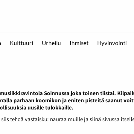
a
Kulttuuri
Urheilu
Ihmiset
Hyvinvointi
usiikkiravintola Soinnussa joka toinen tiistai. Kilpa
rralla parhaan koomikon ja eniten pisteitä saanut voitt
lisuuksia uusille tulokkaille.
 siis tehdä vastaisku: nauraa muille ja siinä sivussa itsel