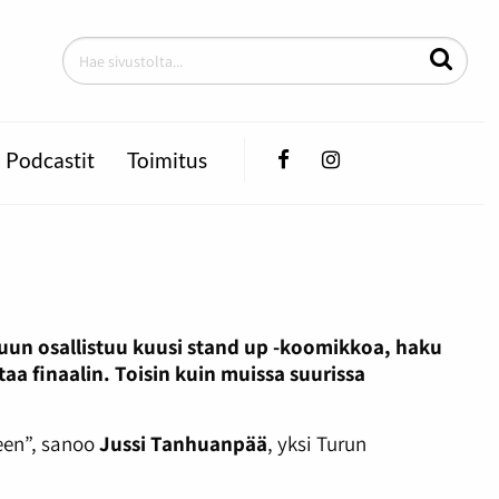
Facebook
Instagram
Podcastit
Toimitus
iluun osallistuu kuusi stand up -koomikkoa, haku
aa finaalin. Toisin kuin muissa suurissa
leen”, sanoo
Jussi Tanhuanpää
, yksi Turun