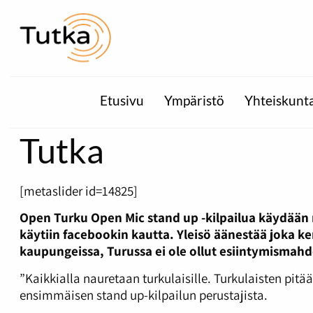
Etusivu
Ympäristö
Yhteiskunt
Tutka
[metaslider id=14825]
Open Turku Open Mic stand up -kilpailua käydään m
käytiin facebookin kautta. Yleisö äänestää joka ke
kaupungeissa, Turussa ei ole ollut esiintymismahdol
”Kaikkialla nauretaan turkulaisille. Turkulaisten pitää
ensimmäisen stand up-kilpailun perustajista.