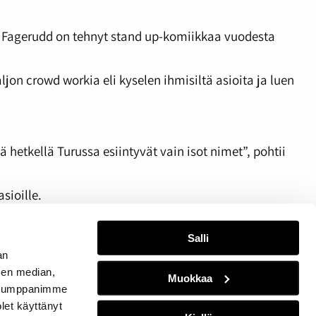
yä. Fagerudd on tehnyt stand up-komiikkaa vuodesta
ljon crowd workia eli kyselen ihmisiltä asioita ja luen
 hetkellä Turussa esiintyvät vain isot nimet”, pohtii
sioille.
stä läpästä ja pyytää pitämään nuo jutut.”
Salli
an
sen median,
Muokkaa
. Kumppanimme
olet käyttänyt