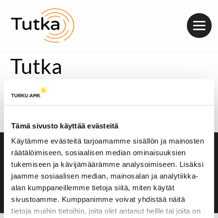
Valik
Tutka
Näin tiivistää tuoreeltaan julkaistu kirja ”Kotvimisen
vallankumous”. Ylimaallinen vertaa sitä kaikkien
opiskelijoiden tuttuun prokrastinointiin ja avaa
molempien tapojen hyödyt ja haitat.
Tämä sivusto käyttää evästeitä
Käytämme evästeitä tarjoamamme sisällön ja mainosten
räätälöimiseen, sosiaalisen median ominaisuuksien
Saavutettavuusseloste
tukemiseen ja kävijämäärämme analysoimiseen. Lisäksi
Evästeasetukset
jaamme sosiaalisen median, mainosalan ja analytiikka-
alan kumppaneillemme tietoja siitä, miten käytät
sivustoamme. Kumppanimme voivat yhdistää näitä
tietoja muihin tietoihin, joita olet antanut heille tai joita on