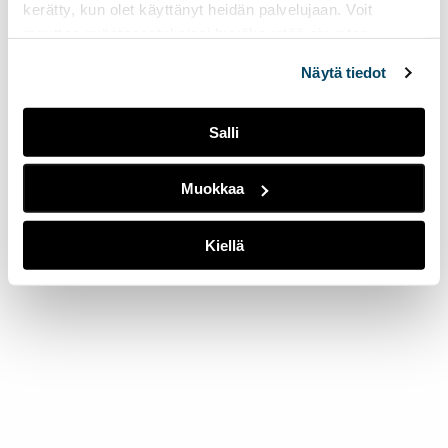
kerätty, kun olet käyttänyt heidän palvelujaan. Voit
muuttaa evästeasetuksiesi hyväksyntää sivuston
alalaidassa olevasta
Evästeasetukset
linkistä.
Näytä tiedot
Salli
Muokkaa
Kiellä