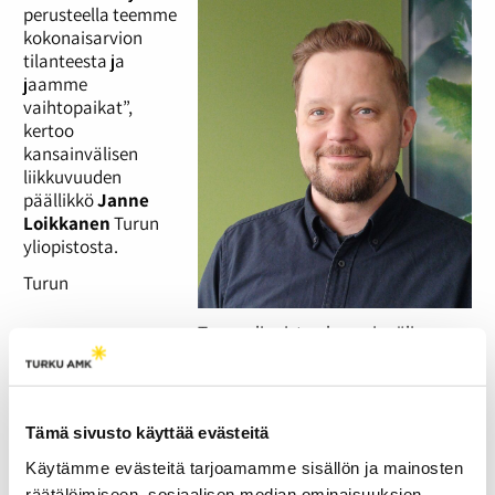
perusteella teemme
kokonaisarvion
tilanteesta ja
jaamme
vaihtopaikat”,
kertoo
kansainvälisen
liikkuvuuden
päällikkö
Janne
Loikkanen
Turun
yliopistosta.
Turun
Turun yliopiston kansainvälisen
liikkuvuuden päällikkö Janne
Loikkanen. Kuva: Janne Loikkasen
arkisto
ammattikorkeakoulussa jokaisella koulutuksella on oma
Tämä sivusto käyttää evästeitä
kansainvälisten asioiden koordinaattori. Tutor-opettajat
Käytämme evästeitä tarjoamamme sisällön ja mainosten
puolestaan neuvovat vaihdossa suoritettaviin opintoihin
räätälöimiseen, sosiaalisen median ominaisuuksien