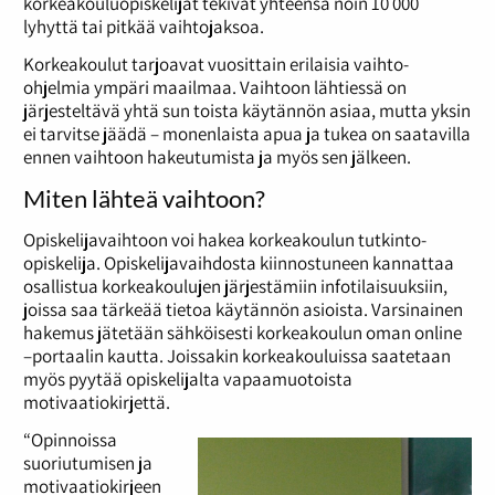
korkeakouluopiskelijat tekivät yhteensä noin 10 000
lyhyttä tai pitkää vaihtojaksoa.
Korkeakoulut tarjoavat vuosittain erilaisia vaihto-
ohjelmia ympäri maailmaa. Vaihtoon lähtiessä on
järjesteltävä yhtä sun toista käytännön asiaa, mutta yksin
ei tarvitse jäädä – monenlaista apua ja tukea on saatavilla
ennen vaihtoon hakeutumista ja myös sen jälkeen.
Miten lähteä vaihtoon?
Opiskelijavaihtoon voi hakea korkeakoulun tutkinto-
opiskelija. Opiskelijavaihdosta kiinnostuneen kannattaa
osallistua korkeakoulujen järjestämiin infotilaisuuksiin,
joissa saa tärkeää tietoa käytännön asioista. Varsinainen
hakemus jätetään sähköisesti korkeakoulun oman online
–portaalin kautta. Joissakin korkeakouluissa saatetaan
myös pyytää opiskelijalta vapaamuotoista
motivaatiokirjettä.
“Opinnoissa
suoriutumisen ja
motivaatiokirjeen