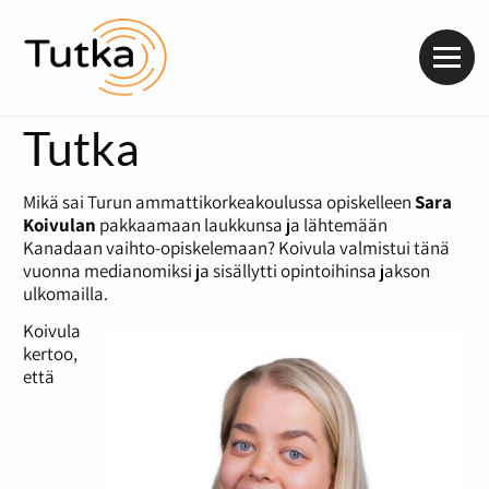
Valik
Tutka
Mikä sai Turun ammattikorkeakoulussa opiskelleen
Sara
Koivulan
pakkaamaan laukkunsa ja
lähtemään
Kanadaan vaihto-opiskelemaan? Koivula valmistui tänä
vuonna medianomiksi ja sisällytti opintoihinsa jakson
ulkomailla.
Koivula
kertoo,
että