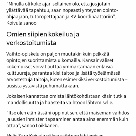
“Minulla oli koko ajan sellainen olo, että jos jotain
yllättävää tapahtuu, saan nopeasti yhteyden opinto-
ohjaajaan, tutoropettajaan ja KV-koordinaattoriin”,
Koivula sanoo.
Omien siipien kokeilua ja
verkostoitumista
Vaihto-opiskelu on paljon muutakin kuin pelkkää
opintojen suorittamista ulkomailla. Kansainväliset
kokemukset voivat auttaa ymmärtämään erilaisia
kulttuureja, parantaa kielitaitoa ja lisätä työelämässä
arvostettuja taitoja, kuten esimerkiksi verkostoitumista –
uusista ystävistä puhumattakaan.
Jokaisen kannattaa omista lähtökohdistaan käsin tutkia
mahdollisuutta ja haasteita vaihtoon lähtemiselle.
“Itse olen elämässäni oppinut sen, että maiseman vaihdos
ja uusien ihmisten tapaaminen antaa aina enemmän kuin
ottaa”, sanoo Loikkanen.
Myös Sara Koivula näkee vaihtoon lähtemisen