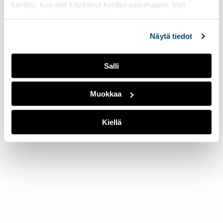
kerätty, kun olet käyttänyt heidän palvelujaan. Voit
muuttaa evästeasetuksiesi hyväksyntää sivuston
alalaidassa olevasta
Evästeasetukset
linkistä.
Näytä tiedot
Salli
Muokkaa
Kiellä