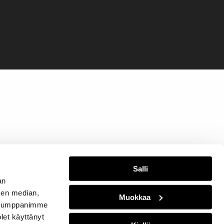
Salli
an
sen median,
Muokkaa
. Kumppanimme
olet käyttänyt