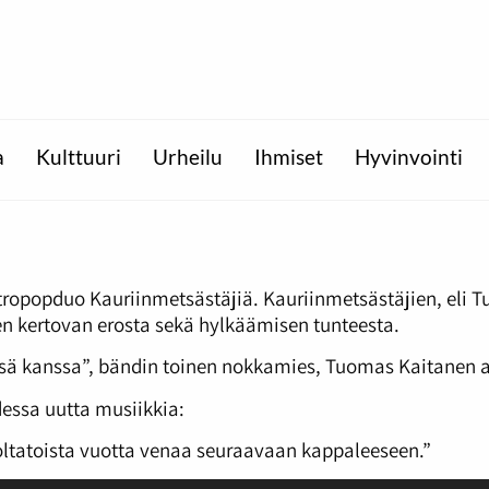
a
Kulttuuri
Urheilu
Ihmiset
Hyvinvointi
ktropopduo Kauriinmetsästäjiä. Kauriinmetsästäjien, eli T
een kertovan erosta sekä hylkäämisen tunteesta.
ensä kanssa”, bändin toinen nokkamies, Tuomas Kaitanen 
dessa uutta musiikkia:
uoltatoista vuotta venaa seuraavaan kappaleeseen.”