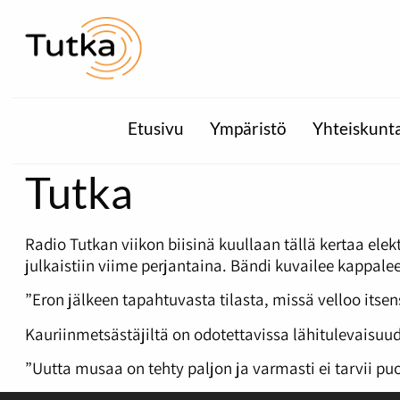
Etusivu
Ympäristö
Yhteiskunt
Tutka
Radio Tutkan viikon biisinä kuullaan tällä kertaa ele
julkaistiin viime perjantaina. Bändi kuvailee kappal
”Eron jälkeen tapahtuvasta tilasta, missä velloo its
Kauriinmetsästäjiltä on odotettavissa lähitulevaisuu
”Uutta musaa on tehty paljon ja varmasti ei tarvii p