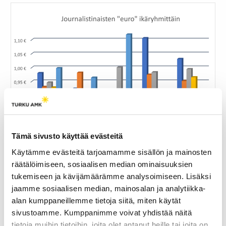
Tämä sivusto käyttää evästeitä
Käytämme evästeitä tarjoamamme sisällön ja mainosten
räätälöimiseen, sosiaalisen median ominaisuuksien
tukemiseen ja kävijämäärämme analysoimiseen. Lisäksi
Tasa-arvo vielä näennäistä
jaamme sosiaalisen median, mainosalan ja analytiikka-
Journalistien palkkatasa-arvo on Suomen yleistä
alan kumppaneillemme tietoja siitä, miten käytät
keskiarvoa huomattavasti parempi (0.97 € vrt 0.84 €)
sivustoamme. Kumppanimme voivat yhdistää näitä
mutta edelleen on paljon parannettavaa. Johtoasemien
tietoja muihin tietoihin, joita olet antanut heille tai joita on