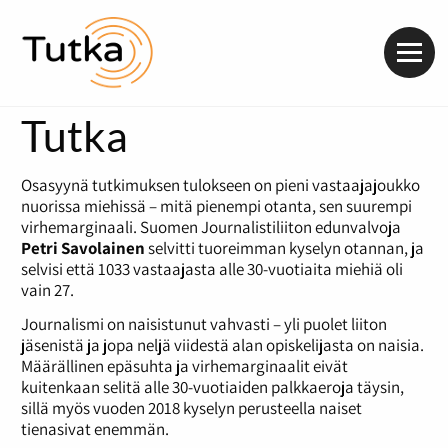
Valik
Tutka
Osasyynä tutkimuksen tulokseen on pieni vastaajajoukko
nuorissa miehissä – mitä pienempi otanta, sen suurempi
virhemarginaali. Suomen Journalistiliiton edunvalvoja
Petri Savolainen
selvitti tuoreimman kyselyn otannan, ja
selvisi että 1033 vastaajasta alle 30-vuotiaita miehiä oli
vain 27.
Journalismi on naisistunut vahvasti – yli puolet liiton
jäsenistä ja jopa neljä viidestä alan opiskelijasta on naisia.
Määrällinen epäsuhta ja virhemarginaalit eivät
kuitenkaan selitä alle 30-vuotiaiden palkkaeroja täysin,
sillä myös vuoden 2018 kyselyn perusteella naiset
tienasivat enemmän.