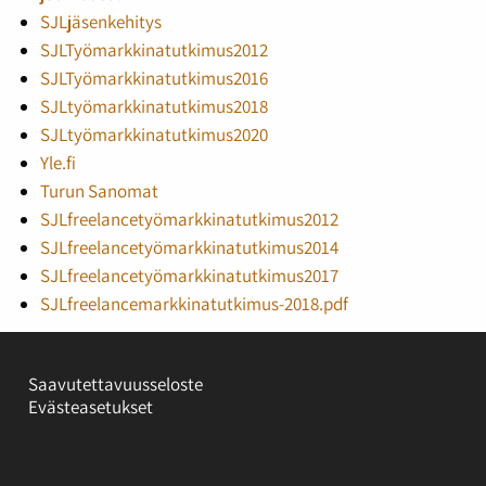
SJLjäsenkehitys
SJLTyömarkkinatutkimus2012
SJLTyömarkkinatutkimus2016
SJLtyömarkkinatutkimus2018
SJLtyömarkkinatutkimus2020
Yle.fi
Turun Sanomat
SJLfreelancetyömarkkinatutkimus2012
SJLfreelancetyömarkkinatutkimus2014
SJLfreelancetyömarkkinatutkimus2017
SJLfreelancemarkkinatutkimus-2018.pdf
Saavutettavuusseloste
Evästeasetukset