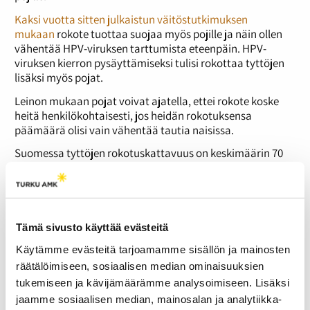
Kaksi vuotta sitten julkaistun väitöstutkimuksen
mukaan
rokote tuottaa suojaa myös pojille ja näin ollen
vähentää HPV-viruksen tarttumista eteenpäin. HPV-
viruksen kierron pysäyttämiseksi tulisi rokottaa tyttöjen
lisäksi myös pojat.
Leinon mukaan pojat voivat ajatella, ettei rokote koske
heitä henkilökohtaisesti, jos heidän rokotuksensa
päämäärä olisi vain vähentää tautia naisissa.
Suomessa tyttöjen rokotuskattavuus on keskimäärin 70
prosenttia, joka pelkästään tulee vähentämään viruksen
kiertoa huomattavasti.
”Jos kaikki tytöt saataisiin suojattua, niin vähitellen virus
häviäisi”, kertoo ylilääkäri Leino.
Tämä sivusto käyttää evästeitä
”Viruksen häviämistä nopeuttaisi tietenkin se, jos pojat
Käytämme evästeitä tarjoamamme sisällön ja mainosten
saataisiin rokotusohjelman pariin”, Leino jatkaa.
räätälöimiseen, sosiaalisen median ominaisuuksien
Lähiaikoina julkaistaan HPV:n laumaimmuniteetin
tukemiseen ja kävijämäärämme analysoimiseen. Lisäksi
kehittymistä selvittäneen tutkimuksen tulokset.
jaamme sosiaalisen median, mainosalan ja analytiikka-