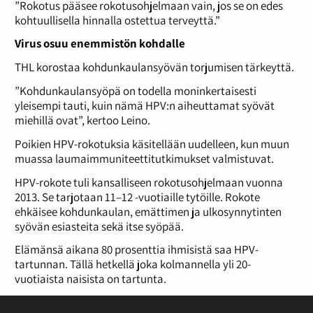
”Rokotus pääsee rokotusohjelmaan vain, jos se on edes
kohtuullisella hinnalla ostettua terveyttä.”
Virus osuu enemmistön kohdalle
THL korostaa kohdunkaulansyövän torjumisen tärkeyttä.
”Kohdunkaulansyöpä on todella moninkertaisesti
yleisempi tauti, kuin nämä HPV:n aiheuttamat syövät
miehillä ovat”, kertoo Leino.
Poikien HPV-rokotuksia käsitellään uudelleen, kun muun
muassa laumaimmuniteettitutkimukset valmistuvat.
HPV-rokote tuli kansalliseen rokotusohjelmaan vuonna
2013. Se tarjotaan 11–12 -vuotiaille tytöille. Rokote
ehkäisee kohdunkaulan, emättimen ja ulkosynnytinten
syövän esiasteita sekä itse syöpää.
Elämänsä aikana 80 prosenttia ihmisistä saa HPV-
tartunnan. Tällä hetkellä joka kolmannella yli 20-
vuotiaista naisista on tartunta.