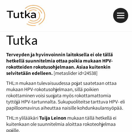
Valik
Tutka
Terveyden ja hyvinvoinnin laitoksella ei ole tällä
hetkellä suunnitelmia ottaa poikia mukaan HPV-
rokotteiden rokotusohjelmaan. Asiaa kuitenkin
selvitetään edelleen.
[metaslider id=24538]
THL:n mukaan tulevaisuudessa pojat saatetaan ottaa
mukaan HPV-rokotusohjelmaan, sillä poikien
rokottaminen voisi suojata myös rokottamattomia
tyttöjä HPV-tartunnalta. Sukupuoliteitse tarttuva HPV- eli
papilloomavirus aiheuttaa naisille kohdunkaulansyöpää.
THL:n ylilääkäri
Tuija Leinon
mukaan tällä hetkellä ei
kuitenkaan ole suunnitelmia aloittaa rokoteohjelmaa
pojille.