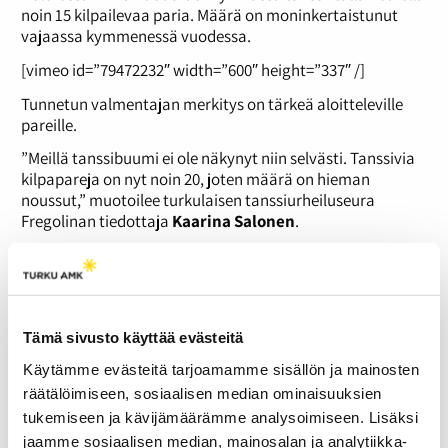
noin 15 kilpailevaa paria. Määrä on moninkertaistunut
vajaassa kymmenessä vuodessa.
[vimeo id=”79472232″ width=”600″ height=”337″ /]
Tunnetun valmentajan merkitys on tärkeä aloitteleville
pareille.
”Meillä tanssibuumi ei ole näkynyt niin selvästi. Tanssivia
kilpapareja on nyt noin 20, joten määrä on hieman
noussut,” muotoilee turkulaisen tanssiurheiluseura
Fregolinan tiedottaja
Kaarina Salonen
.
Tanssikeskustelu siirtynyt saleilta kahvipöytiin
Koko maassa tanssiurheilun suosio nousee tasaisesti.
Vuonna 2006 lisenssikilpailijoita oli noin 1500, kun nykyisin
määrä on jo selvästi yli kahden tuhannen.
Tämä sivusto käyttää evästeitä
[metaslider id=5058]
Käytämme evästeitä tarjoamamme sisällön ja mainosten
räätälöimiseen, sosiaalisen median ominaisuuksien
Kolme vuotta yhdessä tanssineet
Matleena Terho
ja
tukemiseen ja kävijämäärämme analysoimiseen. Lisäksi
Valtteri Palin
innostuivat lajista televisio-ohjelman
kautta.
jaamme sosiaalisen median, mainosalan ja analytiikka-