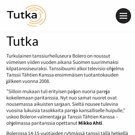
Valik
Tutka
Turkulainen tanssiurheiluseura Bolero on noussut
viimeisen viiden vuoden aikana Suomen suurimmaksi
kilpatanssiseuraksi. Tanssibuumi alkoi televisio-ohjelma
Tanssii Tähtien Kanssa ensimmäisen tuotantokauden
jälkeen vuonna 2008.
”Silloin mukaan tuli erityisen paljon nuoria pareja
kokeilemaan paritanssia. Nyt nuo samat nuoret ovat
nousemassa aikuisten sarjaan. Sieltä nousee tulevina
vuosina lukuisia tasokkaita pareja kansalliselle huipulle,”
uskoo Boleron valmentaja ja Tanssii Tähtien Kanssa –
ohjelmassa paritanssia opettanut
Mikko Ahti
.
Bolerossa 14­-15-vuotiaiden ryhmässä tanssii tällä hetkellä