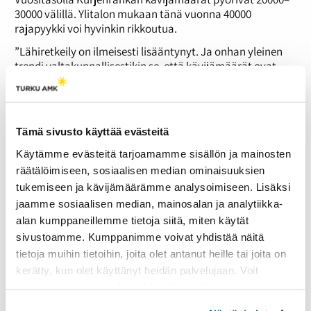
30000 välillä. Ylitalon mukaan tänä vuonna 40000
rajapyykki voi hyvinkin rikkoutua.
”Lähiretkeily on ilmeisesti lisääntynyt. Ja onhan yleinen
trendi valtakunnallisestikin se, että kävijämäärät ovat
nousseet”, Ylitalo huomauttaa.
Autolla patikoimaan
Mielenkiintoista on, että samaan aikaan Lapissa
Tämä sivusto käyttää evästeitä
kävijämäärät ovat olleet hienoisessa laskussa. Kasvua on
Käytämme evästeitä tarjoamamme sisällön ja mainosten
Etelä-Suomen kansallispuistoissa, muttei missään niin
paljon kuin Turusta 40 kilometrin päässä sijaitsevassa
räätälöimiseen, sosiaalisen median ominaisuuksien
Kurjenrahkassa, jonne pääsee kätevästi autolla.
tukemiseen ja kävijämäärämme analysoimiseen. Lisäksi
jaamme sosiaalisen median, mainosalan ja analytiikka-
”Tänne ajaa Turusta 20 minuutissa”, Kurjenrahkan
alan kumppaneillemme tietoja siitä, miten käytät
retkeilyreitistöllä työskentelevä luonto-opas
Eeva
sivustoamme. Kumppanimme voivat yhdistää näitä
Uotila
sanoo.
tietoja muihin tietoihin, joita olet antanut heille tai joita on
Hän tietää kansallispuiston satsanneen näkyvyyteen,
kerätty, kun olet käyttänyt heidän palvelujaan. Voit
mutta pelkkä mainostus ei silti selitä kasvanutta suosiota.
muuttaa evästeasetuksiesi hyväksyntää sivuston
Ihmiset ovat huomanneet, että metsässä on hyvä olla.
alalaidassa olevasta
Evästeasetukset
linkistä.