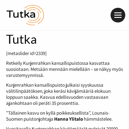
Valik
Tutka
[metaslider id=2339]
Retkeily Kurjenrahkan kansallispuistossa kasvattaa
suosiotaan. Metsään mennään mielellään – se näkyy myös
varustemyynnissä.
Kurjenrahkan kansallispuisto julkaisi syyskuussa
välitilinpäätöksen, joka keräsi kävijämääriä elokuun
loppuun saakka. Kasvua edellisvuoden vastaavaan
ajankohtaan oli peräti 35 prosenttia.
”Tällainen kasvu on kyllä poikkeuksellista”, Lounais-
Suomen puistonjohtaja
Hanna Ylitalo
hämmästelee.
Vuositasolla Kurjenrahkan kävijämäärät pyörivät 20000–