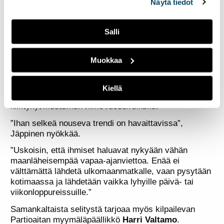
Viikonloppuisin kaikki parkkipaikat ovat niin täynnä, että
Näytä tiedot
hyvä kun saa oman auton parkkiin”, Uotila nauraa.
”Tänne tulee nykyään nuoria, perheitä ja vanhempiakin
Salli
ihmisiä – se on hienoa!”
Varustekauppa käy
Muokkaa
Lisääntynyt luonnossa liikkuminen heijastuu
varustekauppaan. Turkulaisessa Partiovarusteessa
Kiellä
työskentelevän Ville Jäppisen mukaan menekki on
kiihtynyt muutaman viime vuoden aikana.
”Ihan selkeä nouseva trendi on havaittavissa”,
Jäppinen nyökkää.
”Uskoisin, että ihmiset haluavat nykyään vähän
maanläheisempää vapaa-ajanviettoa. Enää ei
välttämättä lähdetä ulkomaanmatkalle, vaan pysytään
kotimaassa ja lähdetään vaikka lyhyille päivä- tai
viikonloppureissuille.”
Samankaltaista selitystä tarjoaa myös kilpailevan
Partioaitan myymäläpäällikkö
Harri Valtamo
.