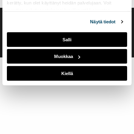
kerätty, kun olet käyttänyt heidän palvelujaan. Voit
muuttaa evästeasetuksiesi hyväksyntää sivuston
alalaidassa olevasta
Evästeasetukset
linkistä.
Saavutettavuusseloste
Näytä tiedot
Evästeasetukset
Salli
Muokkaa
Kiellä