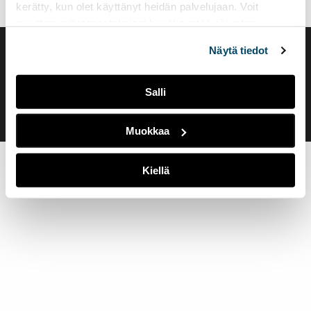
kerätty, kun olet käyttänyt heidän palvelujaan. Voit
muuttaa evästeasetuksiesi hyväksyntää sivuston
alalaidassa olevasta
Evästeasetukset
linkistä.
Näytä tiedot
Saavutettavuusseloste
Evästeasetukset
Salli
Muokkaa
Kiellä