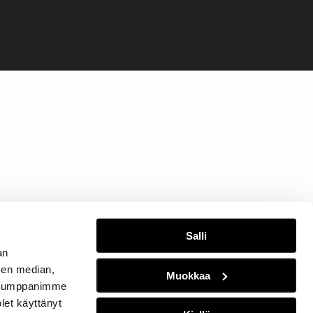
Salli
an
sen median,
Muokkaa
. Kumppanimme
olet käyttänyt