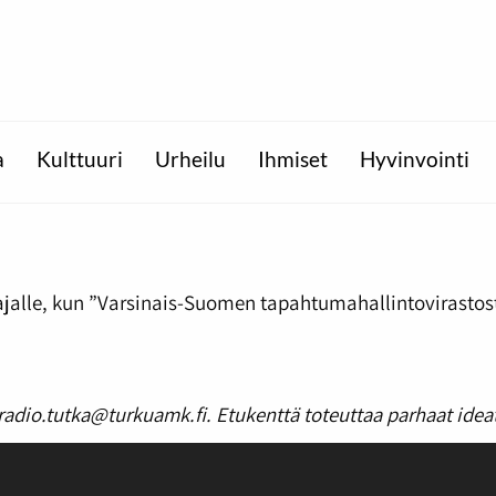
a
Kulttuuri
Urheilu
Ihmiset
Hyvinvointi
ajalle, kun ”Varsinais-Suomen tapahtumahallintovirastosta
 radio.tutka@turkuamk.fi. Etukenttä toteuttaa parhaat ide