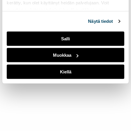
kerätty, kun olet käyttänyt heidän palvelujaan. Voit
muuttaa evästeasetuksiesi hyväksyntää sivuston
alalaidassa olevasta
Evästeasetukset
linkistä.
Näytä tiedot
Salli
Muokkaa
Kiellä