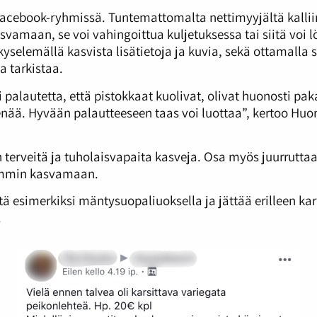
 Facebook-ryhmissä. Tuntemattomalta nettimyyjältä kalli
asvamaan, se voi vahingoittua kuljetuksessa tai siitä voi l
kyselemällä kasvista lisätietoja ja kuvia, sekä ottamalla 
 tarkistaa.
palautetta, että pistokkaat kuolivat, olivat huonosti paka
 enää. Hyvään palautteeseen taas voi luottaa”, kertoo Hu
 terveitä ja tuholaisvapaita kasveja. Osa myös juurrutta
semmin kasvamaan.
tä esimerkiksi mäntysuopaliuoksella ja jättää erilleen ka
.