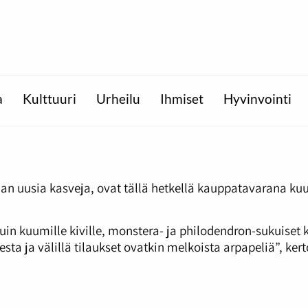
a
Kulttuuri
Urheilu
Ihmiset
Hyvinvointi
atetaan uusia kasveja, ovat tällä hetkellä kauppatavarana
in kuumille kiville, monstera- ja philodendron-sukuiset 
ta ja välillä tilaukset ovatkin melkoista arpapeliä”, ker