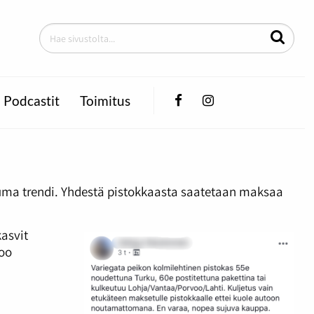
Facebook
Instagram
Podcastit
Toimitus
 kuuma trendi. Yhdestä pistokkaasta saatetaan maksaa
kasvit
too