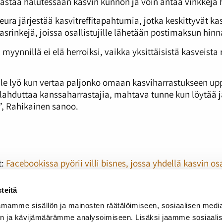
rkastaa halutessaan kasvin kunnon ja voin antaa vinkkejä 
ura järjestää kasvitreffitapahtumia, jotka keskittyvät k
asrinkejä, joissa osallistujille lähetään postimaksun hin
 myynnillä ei elä herroiksi, vaikka yksittäisistä kasvei
iville lyö kun vertaa paljonko omaan kasviharrastukseen u
 ilahduttaa kanssaharrastajia, mahtava tunne kun löytää j
, Rahikainen sanoo.
t:
Facebookissa pyörii villi bisnes, jossa yhdellä kasvin osa
amaan isojakin riskejä
teitä
vi postitettuna kotiovelle – Facebookin pistokasbisneksell
kotiin sellainen pakattu kasvi”
mamme sisällön ja mainosten räätälöimiseen, sosiaalisen medi
n ja kävijämäärämme analysoimiseen. Lisäksi jaamme sosiaali