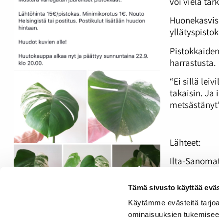
voi vielä ta
Huonekasvise
yllätyspistok
Pistokkaiden
harrastusta.
“Ei sillä le
takaisin. Ja
metsästänyt”
Lähteet:
Ilta-Sanoma
valmiita ott
Tämä sivusto käyttää eväs
Yle:
Viherkas
kivaa saada 
Käytämme evästeitä tarjoa
ominaisuuksien tukemisee