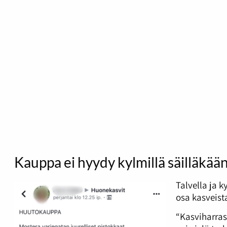
Kauppa ei hyydy kylmillä säilläkää
Talvella ja 
osa kasveist
“Kasviharras