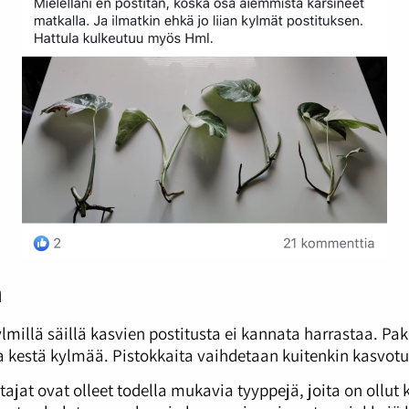
n
kylmillä säillä kasvien postitusta ei kannata harrastaa. P
a kestä kylmää. Pistokkaita vaihdetaan kuitenkin kasvot
tajat ovat olleet todella mukavia tyyppejä, joita on oll