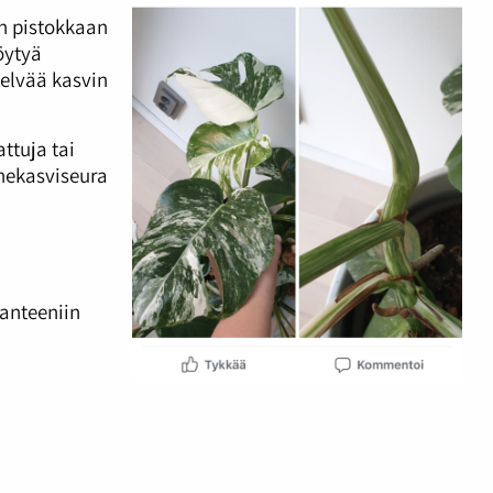
in pistokkaan
öytyä
selvää kasvin
ttuja tai
onekasviseura
a
ranteeniin