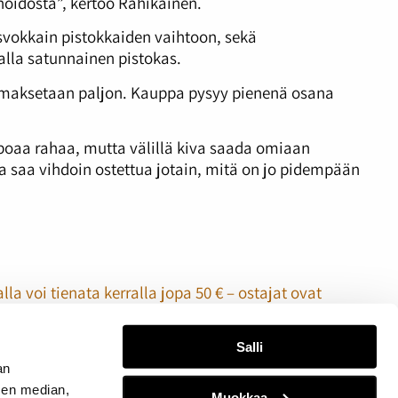
hoidosta”, kertoo Rahikainen.
asvokkain pistokkaiden vaihtoon, sekä
nalla satunnainen pistokas.
sta maksetaan paljon. Kauppa pysyy pienenä osana
ppoaa rahaa, mutta välillä kiva saada omiaan
a saa vihdoin ostettua jotain, mitä on jo pidempään
lla voi tienata kerralla jopa 50 € – ostajat ovat
ä ei rikastu, mutta siitä saa hyvän mielen: ”On tosi
Salli
an
sen median,
Muokkaa