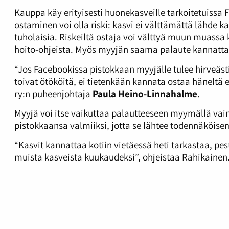
Kauppa käy erityisesti huonekasveille tarkoitetuissa
ostaminen voi olla riski: kasvi ei välttämättä lähde k
tuholaisia. Riskeiltä ostaja voi välttyä muun muassa 
hoito-ohjeista. Myös myyjän saama palaute kannattaa
“Jos Facebookissa pistokkaan myyjälle tulee hirveästi 
toivat ötököitä, ei tietenkään kannata ostaa häneltä
ry:n puheenjohtaja
Paula Heino-Linnahalme
.
Myyjä voi itse vaikuttaa palautteeseen myymällä vain
pistokkaansa valmiiksi, jotta se lähtee todennäköi
“Kasvit kannattaa kotiin vietäessä heti tarkastaa, pes
muista kasveista kuukaudeksi”, ohjeistaa Rahikainen