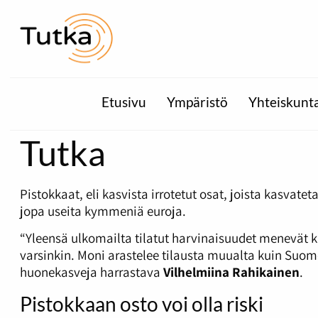
Etusivu
Ympäristö
Yhteiskunt
Tutka
P
istokkaat, eli kasvista irrotetut osat, joista kasv
jopa useita kymmeniä euroja.
“Yleensä ulkomailta tilatut harvinaisuudet menevät ku
varsinkin. Moni arastelee tilausta muualta kuin Suomes
huonekasveja harrastava
Vilhelmiina Rahikainen
.
Pistokkaan osto voi olla riski