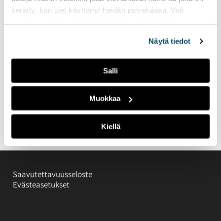
kerätty, kun olet käyttänyt heidän palvelujaan. Voit
muuttaa evästeasetuksiesi hyväksyntää sivuston
alalaidassa olevasta
Evästeasetukset
linkistä.
Näytä tiedot
Salli
Muokkaa
Kiellä
Saavutettavuusseloste
Evästeasetukset