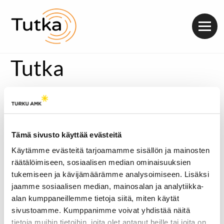
Valik
Tutka
Topi Ruotsalainen is a Finnish artist, who is fascinated by
crowds. He creates art that soothes your eye, but also
surprises you in diverse ways. In 2023, he created a 15-
meter-high mural on the student house wall of the
University of Turku. The mural revives the 72-year-old
Tämä sivusto käyttää evästeitä
building beautifully by telling stories of thousands of
Käytämme evästeitä tarjoamamme sisällön ja mainosten
students throughout the years.
räätälöimiseen, sosiaalisen median ominaisuuksien
tukemiseen ja kävijämäärämme analysoimiseen. Lisäksi
jaamme sosiaalisen median, mainosalan ja analytiikka-
alan kumppaneillemme tietoja siitä, miten käytät
sivustoamme. Kumppanimme voivat yhdistää näitä
tietoja muihin tietoihin, joita olet antanut heille tai joita on