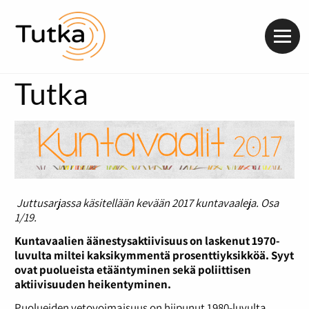
Valik
Tutka
Juttusarjassa käsitellään kevään 2017 kuntavaaleja. Osa
1/19.
Kuntavaalien äänestysaktiivisuus on laskenut 1970-
luvulta miltei kaksikymmentä prosenttiyksikköä. Syyt
ovat puolueista etääntyminen sekä poliittisen
aktiivisuuden heikentyminen.
Puolueiden vetovoimaisuus on hiipunut 1980-luvulta