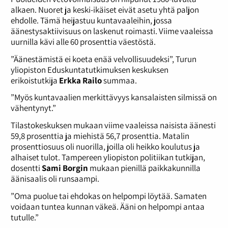
alkaen. Nuoret ja keski-ikäiset eivät asetu yhtä paljon
ehdolle. Tämä heijastuu kuntavaaleihin, jossa
äänestysaktiivisuus on laskenut roimasti. Viime vaaleissa
uurnilla kävi alle 60 prosenttia väestöstä.
”Äänestämistä ei koeta enää velvollisuudeksi”, Turun
yliopiston Eduskuntatutkimuksen keskuksen
erikoistutkija
Erkka Railo
summaa.
”Myös kuntavaalien merkittävyys kansalaisten silmissä on
vähentynyt.”
Tilastokeskuksen mukaan viime vaaleissa naisista äänesti
59,8 prosenttia ja miehistä 56,7 prosenttia. Matalin
prosenttiosuus oli nuorilla, joilla oli heikko koulutus ja
alhaiset tulot. Tampereen yliopiston politiikan tutkijan,
dosentti
Sami Borgin
mukaan pienillä paikkakunnilla
äänisaalis oli runsaampi.
”Oma puolue tai ehdokas on helpompi löytää. Samaten
voidaan tuntea kunnan väkeä. Ääni on helpompi antaa
tutulle.”