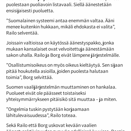
puolestaan puoliavoin listavaali. Siellä äänestetään
ensisijaisesti puoluetta.
”Suomalainen systeemi antaa enemmän valtaa. Ääni
menee kuitenkin hukkaan, mikäli ehdokasta ei valita”,
Railo selventää.
Joissain valtioissa on käytössä äänestyspakko, jonka
mukaan kansalaiset ovat velvoitettuja äänestämään
sakon uhalla. Railo ja Borg eivät lämpene järjestelmälle.
”Osallistumisoikeus on myös oikeus kieltäytyä. Sen sijaan
pitää houkutella asioilla, joiden puolesta halutaan
toimia”, Borg selvittää.
Suomen vaalijärjestelmän muuttaminen on hankalaa.
Puolueet eivät ole päässeet toistaiseksi
yhteisymmärrykseen pitäisikö sitä muuttaa – ja miten.
”Ongelmia tuskin pystytään korjaamaan
lähitulevaisuudessa”, Railo toteaa.
Sekä Railo että Borg uskovat kevään vaalien