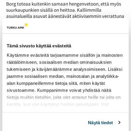
Borg toteaa kuitenkin samaan hengenvetoon, että myös
suurkaupunkien sisällä on heittoa. Kalliimmilla
asuinalueilla asuvat äänestävät aktiivisemmin verrattuna
lähiöihin.
Politiikkaa pidetään monimutkaisena
Äänestäminen on yhteydessä politiikkatietämykseen.
Tämä sivusto käyttää evästeitä
Oikeusministeriön Demokratiaindikaattorit 2015 -raportin
mukaan noin kaksi kolmesta pitää politiikkaa vaikeasti
Käytämme evästeitä tarjoamamme sisällön ja mainosten
ymmärrettävänä. Korkea koulutustaso lisää politiikan
räätälöimiseen, sosiaalisen median ominaisuuksien
prosessien ymmärtämistä ja osallisuuden tunnetta.
tukemiseen ja kävijämäärämme analysoimiseen. Lisäksi
Railo ehdottaa ratkaisuksi yhteiskuntakasvatusta
jaamme sosiaalisen median, mainosalan ja analytiikka-
kouluihin, jolloin tiedon saaminen politiikan osa-alueista
alan kumppaneillemme tietoja siitä, miten käytät
sekä puolueiden edustamista kannoista helpottuisi.
sivustoamme. Kumppanimme voivat yhdistää näitä
tietoja muihin tietoihin, joita olet antanut heille tai joita on
”Puolueiden eroja on hankala käsittää erityisesti
kuntapolitiikassa, jossa ei ole hallitus-oppositio -
kerätty, kun olet käyttänyt heidän palvelujaan. Voit
asetelmaa.”
muuttaa evästeasetuksiesi hyväksyntää sivuston
alalaidassa olevasta
Evästeasetukset
linkistä.
Näytä tiedot