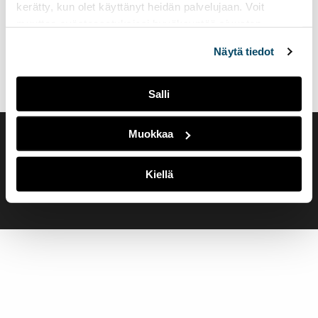
kerätty, kun olet käyttänyt heidän palvelujaan. Voit
muuttaa evästeasetuksiesi hyväksyntää sivuston
alalaidassa olevasta
Evästeasetukset
linkistä.
Näytä tiedot
Salli
Muokkaa
Saavutettavuusseloste
Evästeasetukset
Kiellä