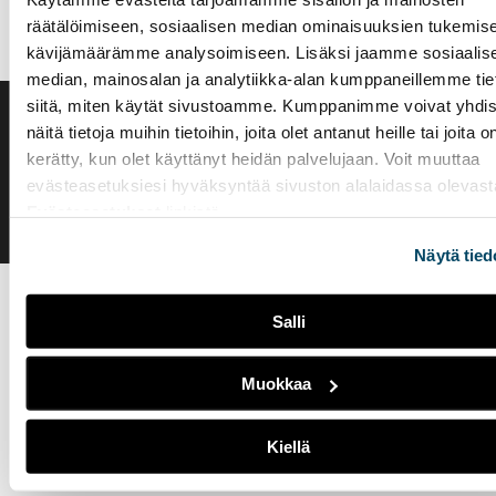
räätälöimiseen, sosiaalisen median ominaisuuksien tukemise
kävijämäärämme analysoimiseen. Lisäksi jaamme sosiaalis
median, mainosalan ja analytiikka-alan kumppaneillemme tie
siitä, miten käytät sivustoamme. Kumppanimme voivat yhdis
Saavutettavuusseloste
näitä tietoja muihin tietoihin, joita olet antanut heille tai joita o
Evästeasetukset
kerätty, kun olet käyttänyt heidän palvelujaan. Voit muuttaa
evästeasetuksiesi hyväksyntää sivuston alalaidassa olevast
Evästeasetukset
linkistä.
Näytä tied
Salli
Muokkaa
Kiellä