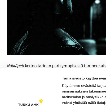
Nälkäpeli
kertoo tarinan parikymppisestä tamperelais
selviytymistarina, jossa käsitellään niin epätoivoa ja
Tämä sivusto käyttää eväs
Radiodokumentti kilpailee Tampereella järjestettävä
Käytämme evästeitä tarjoa
Äänitoistin
ominaisuuksien tukemisee
00:00
mainosalan ja analytiikka
voivat yhdistää näitä tietoja