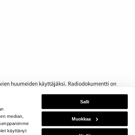
ovien huumeiden käyttäjäksi. Radiodokumentti on
Salli
an
Nuolinäppä
sen median,
00:00
Muokkaa
ylös
. Kumppanimme
ja
olet käyttänyt