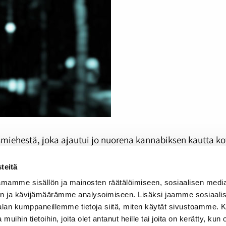
miehestä, joka ajautui jo nuorena kannabiksen kautta k
 todellisuuden pakoilua kuin ystävyyttäkin.
teitä
llä
Radiofestivaalilla
dokumenttikategoriassa.
mamme sisällön ja mainosten räätälöimiseen, sosiaalisen medi
n ja kävijämäärämme analysoimiseen. Lisäksi jaamme sosiaali
-alan kumppaneillemme tietoja siitä, miten käytät sivustoamme
 muihin tietoihin, joita olet antanut heille tai joita on kerätty, kun 