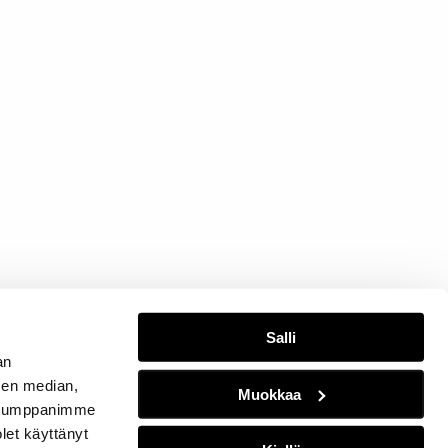
Salli
an
sen median,
Muokkaa
. Kumppanimme
olet käyttänyt