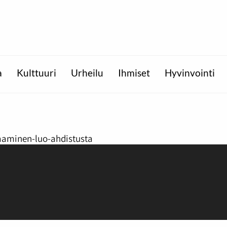
a
Kulttuuri
Urheilu
Ihmiset
Hyvinvointi
aaminen-luo-ahdistusta