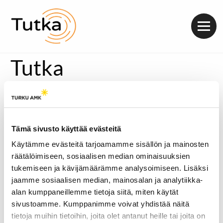
Valik
Tutka
Valtioiden välisiä sotia ei ole juurikaan käyty kylmän
sodan jälkeen, selviää Uppsalan yliopiston rauhan- ja
konfliktintutkimuslaitoksen tilastoista. Vastaavasti
sisäisten konfliktien lukumäärä on kasvanut.
Tämä sivusto käyttää evästeitä
Sotatantereella eivät enää taistele vain valtion
sisäiset joukot. Yhä useammin ulkopuoliset valtiot ja
Käytämme evästeitä tarjoamamme sisällön ja mainosten
toimijat työntävät lusikkansa soppaan.
räätälöimiseen, sosiaalisen median ominaisuuksien
tukemiseen ja kävijämäärämme analysoimiseen. Lisäksi
[metaslider id=28369]
jaamme sosiaalisen median, mainosalan ja analytiikka-
Äänitoistin
alan kumppaneillemme tietoja siitä, miten käytät
00:00
00:00
sivustoamme. Kumppanimme voivat yhdistää näitä
Kattavat tilastot erilaisista konfliktityypeistä ja
tietoja muihin tietoihin, joita olet antanut heille tai joita on
kuolonuhreista löytyvät
Uppsalan yliopiston rauhan- ja