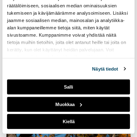
räätälöimiseen, sosiaalisen median ominaisuuksien
tukemiseen ja kävijämäärämme analysoimiseen. Lisäksi
jaamme sosiaalisen median, mainosalan ja analytiikka-
alan kumppaneillemme tietoja siitä, miten käytät
sivustoamme. Kumppanimme voivat yhdistää näitä
tietoja muihin tietoihin, joita olet antanut heille tai joita on
kerätty, kun olet käyttänyt heidän palvelujaan. Voit
muuttaa evästeasetuksiesi hyväksyntää sivuston
Sinisorsilla on ympärivuotisesti kuitenkin yksi pieni keidas
alalaidassa olevasta
Evästeasetukset
linkistä.
stadionin kupeessa. Kuva: Ida-Maria Marila
Näytä tiedot
Salli
Muokkaa
Kiellä