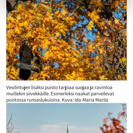
Vesilintujen lisäksi puisto tarjoaa suojaa ja ravintoa
muillekin siivekkäille. Esimerkiksi naakat parveilevat
puistossa runsaslukuisina. Kuva: Ida-Maria Marila