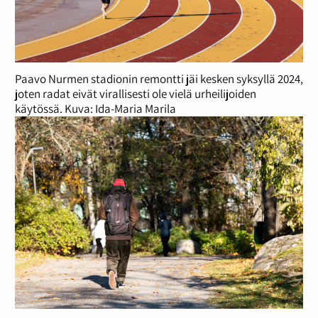
Paavo Nurmen stadionin remontti jäi kesken syksyllä 2024,
joten radat eivät virallisesti ole vielä urheilijoiden
käytössä. Kuva: Ida-Maria Marila