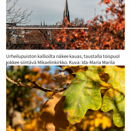
Urheilupuiston kallioilta näkee kauas, taustalla toispuol
jokkee siintävä Mikaelinkirkko. Kuva: Ida-Maria Marila