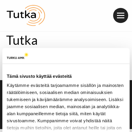
Valik
Tutka
Tänään mennään Jasminin komennossa. Jasmin on
laatinut visan, jossa Jeren pitää arvata ruoka tai resepti
Jasminin luettelemien ruoka-aineiden perusteella.
Arvuuttele mukana!
Tämä sivusto käyttää evästeitä
Käytämme evästeitä tarjoamamme sisällön ja mainosten
räätälöimiseen, sosiaalisen median ominaisuuksien
Saavutettavuusseloste
tukemiseen ja kävijämäärämme analysoimiseen. Lisäksi
Evästeasetukset
jaamme sosiaalisen median, mainosalan ja analytiikka-
alan kumppaneillemme tietoja siitä, miten käytät
sivustoamme. Kumppanimme voivat yhdistää näitä
tietoja muihin tietoihin, joita olet antanut heille tai joita on