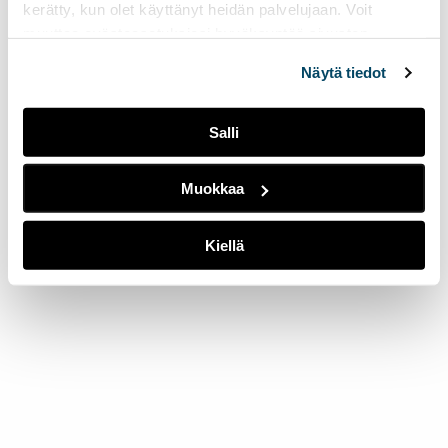
kerätty, kun olet käyttänyt heidän palvelujaan. Voit
muuttaa evästeasetuksiesi hyväksyntää sivuston
alalaidassa olevasta
Evästeasetukset
linkistä.
Näytä tiedot
Salli
Muokkaa
Kiellä