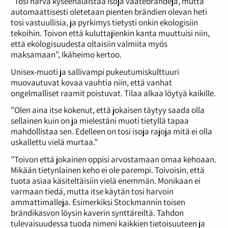
”Tosi harva kyseenalaistaa isoja vaatebrändejä, mutta
automaattisesti oletetaan pienten brändien olevan heti
tosi vastuullisia, ja pyrkimys tietysti onkin ekologisiin
tekoihin. Toivon että kuluttajienkin kanta muuttuisi niin,
että ekologisuudesta oltaisiin valmiita myös
maksamaan”, Ikäheimo kertoo.
Unisex-muoti ja sallivampi pukeutumiskulttuuri
muovautuvat kovaa vauhtia niin, että vanhat
ongelmalliset raamit poistuvat. Tilaa alkaa löytyä kaikille.
”Olen aina itse kokenut, että jokaisen täytyy saada olla
sellainen kuin on ja mielestäni muoti tietyllä tapaa
mahdollistaa sen. Edelleen on tosi isoja rajoja mitä ei olla
uskallettu vielä murtaa.”
”Toivon että jokainen oppisi arvostamaan omaa kehoaan.
Mikään tietynlainen keho ei ole parempi. Toivoisin, että
tuota asiaa käsiteltäisiin vielä enemmän. Monikaan ei
varmaan tiedä, mutta itse käytän tosi harvoin
ammattimalleja. Esimerkiksi Stockmannin toisen
brändikasvon löysin kaverin synttäreiltä. Tahdon
tulevaisuudessa tuoda nimeni kaikkien tietoisuuteen ja