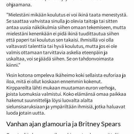
ohjaamana.
”Mielestäni mikään koulutus ei voi ikinä taata menestystä.
Se saattaa vahvistaa sinulla jo olevia taitoja tai sitten
antaa uusia näkökulmia siihen omaan tekemiseen, mutta
mielestäni kenenkään ei pidä ikinä tuudittautua siihen
että paperi tai koulutus sen takaisi. Ihmisillä voi olla
valtavasti talenttia tai hyvä koulutus, mutta jos ei ole
valmis ottamaan tarvittavia askelia eteenpäin ja
uskaltaa, voi se jäädä siihen. Se on tahdonvoimasta
kiinni.”
Yksin kotona ompeleva Ikäheimo koki sellaista euforiaa ja
iloa, mitä ei ollut koskaan ennemmin kokenut.
Kirppareilta lähti mukaan muutaman euron verhoja,
joista luomuksia valmistui. Koko elämänsä omaa paikkaa
hakenut suunnittelija löysi luovalta alalta
sielunsisaruksiaan ja ympäriltään ihmisiä, jotka haluavat
luoda jotain uutta.
Vanhan ajan glamouria ja Britney Spears