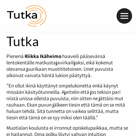
Valik
Tutka
Pienenä
Riikka Ikäheimo
haaveili pääsevänsä
lentokentälle matkustajavirkailijaksi, eikä kokenut
olevansa juurikaan muotititetoinen. Unet puvuista
alkoivat vaivata häntä lukion päätyttyä.
”En ollut ikinä käyttänyt ompelukonetta enkä käynyt
missään käsityötunneilla. Ajattelin että jos tekisin pari
niistä unissa olleista puvuista, niin sitten ne jättäisi mut
rauhaan. Ekan puvun jälkeen tiesin että tämä on se mitä
haluan tehdä. Sitä tunnetta on vaikea selittää, mutta
tiesin että tämä on se syy miksi olen täällä.”
Muotialan kouluista ei irronnut opiskelupaikkaa, mutta se
ei haitannut. Oma polku löytyi vahvan intuition