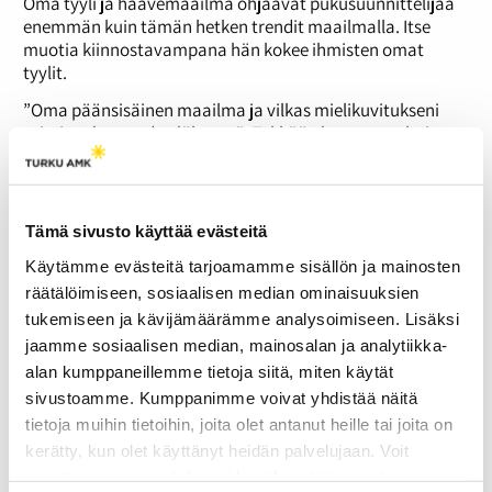
Oma tyyli ja haavemaailma ohjaavat pukusuunnittelijaa
enemmän kuin tämän hetken trendit maailmalla. Itse
muotia kiinnostavampana hän kokee ihmisten omat
tyylit.
”Oma päänsisäinen maailma ja vilkas mielikuvitukseni
toimivat luovuuden lähteenä. Tykkään katsoa vanhoja
elokuvia, ja kuunnella jazzia. Vanhan ajan glamour on
sellainen, mihin palaan aina uudelleen hakemaan
inspiraatiota. Asuin ennen Pariisissa ja matkustan
edelleen usein sinne viettämään aikaa. Sieltä tulee aina
Tämä sivusto käyttää evästeitä
hirveästi inspiraatiota.”
Käytämme evästeitä tarjoamamme sisällön ja mainosten
Yksi suurimmista haaveista toteutui, kun Ikäheimo pääsi
räätälöimiseen, sosiaalisen median ominaisuuksien
tapaamaan esikuvaansa
Britney Spearsia
. Amerikassa
tukemiseen ja kävijämäärämme analysoimiseen. Lisäksi
matkustaessaan hän ilmoitti Spearsin managerille
jaamme sosiaalisen median, mainosalan ja analytiikka-
valmistaneensa supertähdelle puvun.
alan kumppaneillemme tietoja siitä, miten käytät
”Se että pääsin tekemään hänelle puvun ja tapaamaan
sivustoamme. Kumppanimme voivat yhdistää näitä
idolini oli mulle henkilökohtaisessa elämässäkin isoin
tietoja muihin tietoihin, joita olet antanut heille tai joita on
unelma, mitä olen lapsesta asti toivonut. Silloin tajusin
kerätty, kun olet käyttänyt heidän palvelujaan. Voit
oikeasti että kaikki on mahdollista ja itsestä kiinni.”
muuttaa evästeasetuksiesi hyväksyntää sivuston