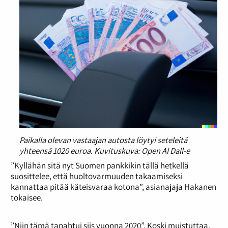
Paikalla olevan vastaajan autosta löytyi seteleitä
yhteensä 1020 euroa. Kuvituskuva: Open AI Dall-e
”Kyllähän sitä nyt Suomen pankkikin tällä hetkellä
suosittelee, että huoltovarmuuden takaamiseksi
kannattaa pitää käteisvaraa kotona”, asianajaja Hakanen
tokaisee.
”Niin tämä tapahtui siis vuonna 2020”, Koski muistuttaa.