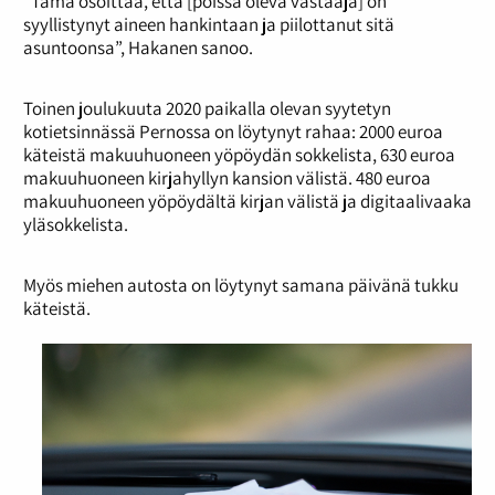
”Tämä osoittaa, että [poissa oleva vastaaja] on
syyllistynyt aineen hankintaan ja piilottanut sitä
asuntoonsa”, Hakanen sanoo.
Toinen joulukuuta 2020 paikalla olevan syytetyn
kotietsinnässä Pernossa on löytynyt rahaa: 2000 euroa
käteistä makuuhuoneen yöpöydän sokkelista, 630 euroa
makuuhuoneen kirjahyllyn kansion välistä. 480 euroa
makuuhuoneen yöpöydältä kirjan välistä ja digitaalivaaka
yläsokkelista.
Myös miehen autosta on löytynyt samana päivänä tukku
käteistä.