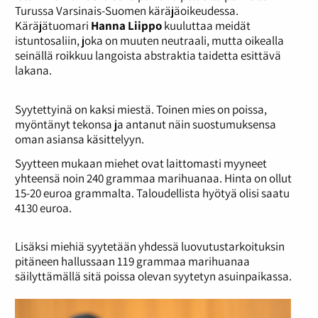
Turussa Varsinais-Suomen käräjäoikeudessa.
Käräjätuomari
Hanna
Liippo
kuuluttaa meidät
istuntosaliin, joka on muuten neutraali, mutta oikealla
seinällä roikkuu langoista abstraktia taidetta esittävä
lakana.
Syytettyinä on kaksi miestä. Toinen mies on poissa,
myöntänyt tekonsa ja antanut näin suostumuksensa
oman asiansa käsittelyyn.
Syytteen mukaan miehet ovat laittomasti myyneet
yhteensä noin 240 grammaa marihuanaa. Hinta on ollut
15-20 euroa grammalta. Taloudellista hyötyä olisi saatu
4130 euroa.
Lisäksi miehiä syytetään yhdessä luovutustarkoituksin
pitäneen hallussaan 119 grammaa marihuanaa
säilyttämällä sitä poissa olevan syytetyn asuinpaikassa.