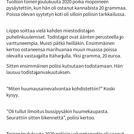
Tuolloin toinen joulukuuta 2020 poika mopoineen
pysäytettiin, kun hän oli ostanut kannabista 20 grammaa.
Poissa olevan syytetyn koti oli silloin poliisin tarkkailussa.
Liippo soittaa vielä kahden miestodistajan
puhelinkuulemiset. Todistajat ovat äänten perusteella jo
varttuneempia. Muisti pätkii heilläkin. Ensimmäinen
kertoo ostaneensa marihuanaa muun muassa poissa
olevalta vastaajalta Itäharjulla. Yksi gramma, 20 euroa.
Sitten ensimmäinen poliisi kutsutaan todistamaan. Hän
lausuu todistajanvakuutuksen.
”Miten huumausainevalvontaa kohdistettiin?” Koski
kysyy.
”Oli tullut ilmoitus bussipysäkin huumekaupasta.
Seurattiin sitten liikennettä”, poliisi kertoo.
Toinen joulukuuta 2020 poliisin valvontapartio oli saanut