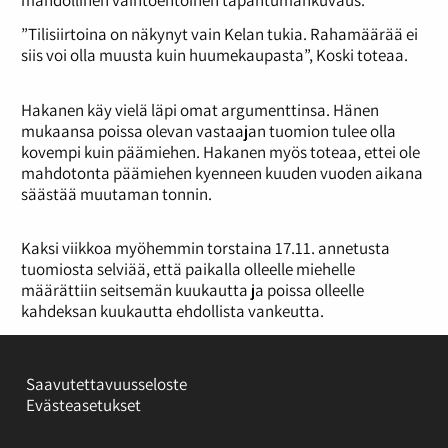
mahdollinen vaihtoehtoinen tapahtumankuvaus.
”Tilisiirtoina on näkynyt vain Kelan tukia. Rahamäärää ei
siis voi olla muusta kuin huumekaupasta”, Koski toteaa.
Hakanen käy vielä läpi omat argumenttinsa. Hänen
mukaansa poissa olevan vastaajan tuomion tulee olla
kovempi kuin päämiehen. Hakanen myös toteaa, ettei ole
mahdotonta päämiehen kyenneen kuuden vuoden aikana
säästää muutaman tonnin.
Kaksi viikkoa myöhemmin torstaina 17.11. annetusta
tuomiosta selviää, että paikalla olleelle miehelle
määrättiin seitsemän kuukautta ja poissa olleelle
kahdeksan kuukautta ehdollista vankeutta.
Saavutettavuusseloste
Evästeasetukset