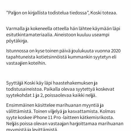
”Paljon on kirjallista todistelua tiedossa”, Koski toteaa.
Varmalla ja kokeneella otteella hän lähtee käymään läpi
esitutkintamateriaalia. Aineistoon kuuluu useampi
pöytäkirja.
Istunnossa on kyse toinen päivä joulukuuta vuonna 2020
tapahtuneista kotietsinnöistä kummankin syytetyn eli
vastaajien koteihin.
Syyttäjä Koski käy läpi haastehakemuksen ja
todistusaineistoa. Paikalla olevaa syytettyä koskevat
syytekohdat 1 ja 2, poissaolevaa kaikki neljä.
Ensimmäinen käsittelee marihuanan myyntiä ja
välittämistä. Toinen viljelyä ja kasvattamista. Kolmas
syyte koskee iPhone 11 Pro -laitteen kätkemisrikosta.
Neljäs poissa olevan vastaajan harjoittamaa marihuanan
myymistä ja levittämistä.