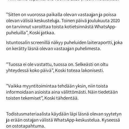
”Sitten on vuorossa paikalla olevan vastaajan ja poissa
olevan välisiä keskusteluja. Toinen päivä joulukuuta 2020
on tarvinnut varoittaa toista kotietsinnästä WhatsApp-
puheluilla”, Koski jatkaa.
Istuntosalin screenillä näkyy puheluiden laiteraportti, joka
on kerätty läsnä olevan vastaajan puhelimesta.
”Tuossa ei ole vastattu, tuossa on. Selkeästi on oltu
yhteydessä koko päivä”, Koski toteaa lakonisesti.
”Vaikka myyntitoimintaa tehdään yksin, niin toista
informoidaan asioista aina välittömästi. Näin tiedetään
toisten tekemiset”, Koski tähdentää.
Todistusmateriaalista käydään läpi läsnä olevan syytetyn
ja erään ostajan välistä WhatsApp-keskustelua. Kyseessä
on ostotapahtuma.