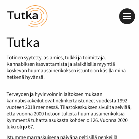
Valik
Tutka
Totinen syytetty, asiamies, tulkki ja toimittaja.
Kannabiksen kasvattamista ja alaikäisille myyntiä
koskevan huumausainerikoksen istunto on käsillä minä
hetkenä hyvänsä.
Terveyden ja hyvinvoinnin laitoksen mukaan
kannabiskokeilut ovat nelinkertaistuneet vuodesta 1992
vuoteen 2018 mennessä. Tilastokeskuksen sivuilta selviää,
että vuonna 2000 tietoon tulleita huumausainerikoksia
kymmentä tuhatta asukasta kohden oli 26. Vuonna 2020
luku oli jo 67.
Istumme marraskuisena päivänä peltisillä penkeillä