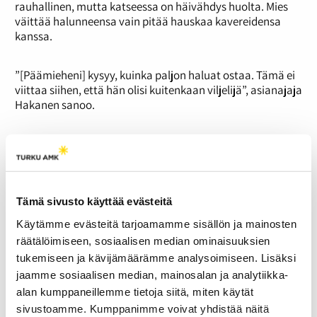
rauhallinen, mutta katseessa on häivähdys huolta. Mies
väittää halunneensa vain pitää hauskaa kavereidensa
kanssa.
”[Päämieheni] kysyy, kuinka paljon haluat ostaa. Tämä ei
viittaa siihen, että hän olisi kuitenkaan viljelijä”, asianajaja
Hakanen sanoo.
”Kysymys on nyt nimenomaan valmistuvasta sadosta
koskevaa myyntiä”, syyttäjä Koski vastaa.
Tilitiedot otetaan käsittelyyn. Noin 500-800 euron Kelan
tuen maksun saavuttua mies nostaa ison osan etuudesta
Tämä sivusto käyttää evästeitä
joko samana päivänä tai pian sen jälkeen.
Käytämme evästeitä tarjoamamme sisällön ja mainosten
räätälöimiseen, sosiaalisen median ominaisuuksien
Nostoja tehdään myös virtuaalivaluutan kautta
tukemiseen ja kävijämäärämme analysoimiseen. Lisäksi
bittisiirtoina. Tätä on tapahtunut systemaattisesti vuoden
jaamme sosiaalisen median, mainosalan ja analytiikka-
2020 maaliskuun alusta vuodenvaihteeseen ja 2021 asti.
alan kumppaneillemme tietoja siitä, miten käytät
sivustoamme. Kumppanimme voivat yhdistää näitä