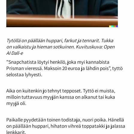
Tytöllä on päällään huppari, farkut ja tennarit. Tukka
on valkaistu ja hieman sotkuinen. Kuvituskuva: Open
AI Dall-e
”Snapchatista löytyi henkilö, joka myi kannabista
Prisman vieressä. Maksoin 20 euroa ja lähdin pois”, tyttö
selostaa lyhyesti.
Aika on kuitenkin jo tehnyt tepposet. Tyttö ei muista,
milloin tuttavuus myyjän kanssa on alkanut tai kuka
myyjä oli.
Paikalle pyydetään toinen todistaja, nuori poika. Hänellä
on päällään huppari, hihaton vihreä toppatakki ja jalassa
lenkkarit.