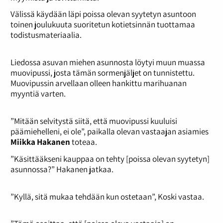
Välissä käydään läpi poissa olevan syytetyn asuntoon
toinen joulukuuta suoritetun kotietsinnän tuottamaa
todistusmateriaalia.
Liedossa asuvan miehen asunnosta löytyi muun muassa
muovipussi, josta tämän sormenjäljet on tunnistettu.
Muovipussin arvellaan olleen hankittu marihuanan
myyntiä varten.
”Mitään selvitystä siitä, että muovipussi kuuluisi
päämiehelleni, ei ole”, paikalla olevan vastaajan asiamies
Miikka
Hakanen
toteaa.
”Käsittääkseni kauppaa on tehty [poissa olevan syytetyn]
asunnossa?” Hakanen jatkaa.
”Kyllä, sitä mukaa tehdään kun ostetaan”, Koski vastaa.