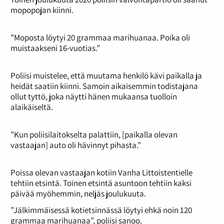
mopopojan kiinni.
”Moposta löytyi 20 grammaa marihuanaa. Poika oli
muistaakseni 16-vuotias.”
Poliisi muistelee, että muutama henkilö kävi paikalla ja
heidät saatiin kiinni. Samoin aikaisemmin todistajana
ollut tyttö, joka näytti hänen mukaansa tuolloin
alaikäiseltä.
”Kun poliisilaitokselta palattiin, [paikalla olevan
vastaajan] auto oli hävinnyt pihasta.”
Poissa olevan vastaajan kotiin Vanha Littoistentielle
tehtiin etsintä. Toinen etsintä asuntoon tehtiin kaksi
päivää myöhemmin, neljäs joulukuuta.
”Jälkimmäisessä kotietsinnässä löytyi ehkä noin 120
grammaa marihuanaa”, poliisi sanoo.