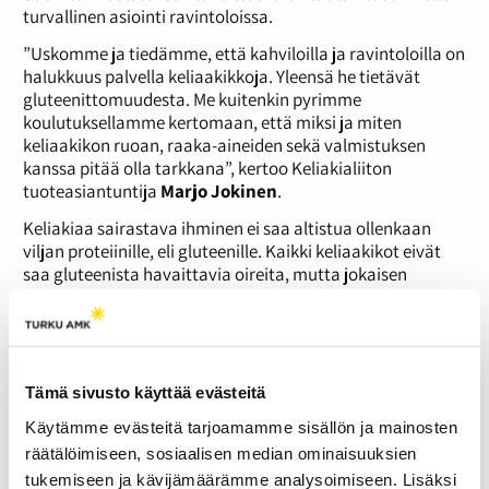
turvallinen asiointi ravintoloissa.
”Uskomme ja tiedämme, että kahviloilla ja ravintoloilla on
halukkuus palvella keliaakikkoja. Yleensä he tietävät
gluteenittomuudesta. Me kuitenkin pyrimme
koulutuksellamme kertomaan, että miksi ja miten
keliaakikon ruoan, raaka-aineiden sekä valmistuksen
kanssa pitää olla tarkkana”, kertoo Keliakialiiton
tuoteasiantuntija
Marjo Jokinen
.
Keliakiaa sairastava ihminen ei saa altistua ollenkaan
viljan proteiinille, eli gluteenille. Kaikki keliaakikot eivät
saa gluteenista havaittavia oireita, mutta jokaisen
keliaakikon suolinukka vaurioituu gluteenista.
Hoitamattoman keliakian vakavin seuraus voi olla
suoliston syöpä.
”Keliaakikon ruoan valmistaminen on hyvin tarkkaa.
Tämä sivusto käyttää evästeitä
Koulutuksessa lähdemme keskustelemaan ihan siitä, että
saako samassa kiertoilmauunissa paistaa gluteenitonta
Käytämme evästeitä tarjoamamme sisällön ja mainosten
pizzaa normaalin kanssa tai keittää ranskalaisia samassa
räätälöimiseen, sosiaalisen median ominaisuuksien
öljyssä kuin nugetteja.”
tukemiseen ja kävijämäärämme analysoimiseen. Lisäksi