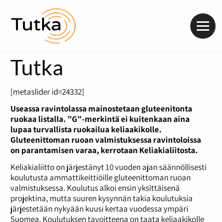
Valik
Tutka
[metaslider id=24332]
Useassa ravintolassa mainostetaan gluteenitonta
ruokaa listalla. ”G”-merkintä ei kuitenkaan aina
lupaa turvallista ruokailua keliaakikolle.
Gluteenittoman ruoan valmistuksessa ravintoloissa
on parantamisen varaa, kerrotaan Keliakialiitosta.
Keliakialiitto on järjestänyt 10 vuoden ajan säännöllisesti
koulutusta ammattikeittiöille gluteenittoman ruoan
valmistuksessa. Koulutus alkoi ensin yksittäisenä
projektina, mutta suuren kysynnän takia koulutuksia
järjestetään nykyään kuusi kertaa vuodessa ympäri
Suomea. Koulutuksen tavoitteena on taata keliaakikolle