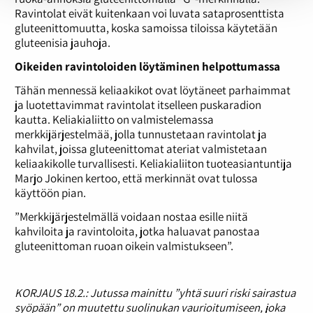
Ravintolat eivät kuitenkaan voi luvata sataprosenttista
gluteenittomuutta, koska samoissa tiloissa käytetään
gluteenisia jauhoja.
Oikeiden ravintoloiden löytäminen helpottumassa
Tähän mennessä keliaakikot ovat löytäneet parhaimmat
ja luotettavimmat ravintolat itselleen puskaradion
kautta. Keliakialiitto on valmistelemassa
merkkijärjestelmää, jolla tunnustetaan ravintolat ja
kahvilat, joissa gluteenittomat ateriat valmistetaan
keliaakikolle turvallisesti. Keliakialiiton tuoteasiantuntija
Marjo Jokinen kertoo, että merkinnät ovat tulossa
käyttöön pian.
”Merkkijärjestelmällä voidaan nostaa esille niitä
kahviloita ja ravintoloita, jotka haluavat panostaa
gluteenittoman ruoan oikein valmistukseen”.
KORJAUS 18.2.: Jutussa mainittu ”yhtä suuri riski sairastua
syöpään” on muutettu suolinukan vaurioitumiseen, joka