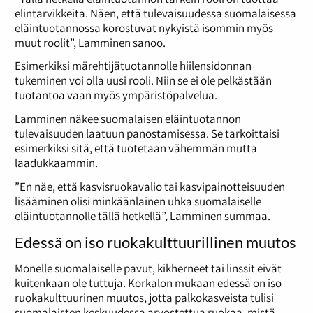
elintarvikkeita. Näen, että tulevaisuudessa suomalaisessa
eläintuotannossa korostuvat nykyistä isommin myös
muut roolit”, Lamminen sanoo.
Esimerkiksi märehtijätuotannolle hiilensidonnan
tukeminen voi olla uusi rooli. Niin se ei ole pelkästään
tuotantoa vaan myös ympäristöpalvelua.
Lamminen näkee suomalaisen eläintuotannon
tulevaisuuden laatuun panostamisessa. Se tarkoittaisi
esimerkiksi sitä, että tuotetaan vähemmän mutta
laadukkaammin.
”En näe, että kasvisruokavalio tai kasvipainotteisuuden
lisääminen olisi minkäänlainen uhka suomalaiselle
eläintuotannolle tällä hetkellä”, Lamminen summaa.
Edessä on iso ruokakulttuurillinen muutos
Monelle suomalaiselle pavut, kikherneet tai linssit eivät
kuitenkaan ole tuttuja. Korkalon mukaan edessä on iso
ruokakulttuurinen muutos, jotta palkokasveista tulisi
suomalaisten keskuudessa arvostettua ruokaa, mistä