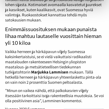
lohen sijasta. Kotimaiset avomaalla kasvatetut juurekset
ja kasvikset, kuten kaalikasvit, ovat Suomessa hyviä
valintoja. Ruokaostokset kannattaa tehdä myös
satokausien mukaan.
Enimmäissuosituksen mukaan punaista
lihaa mahtuu lautaselle vuosittain hieman
yli 10 kiloa
Vaikka herneen ja härkäpavun viljely Suomessa
kaksinkertaistuisi, se ei vielä vaikuttaisi radikaalisti
maatalouden rakenteeseen Helsingin yliopiston
maatalous- ja metsätieteellisen tiedekunnan
tutkijatohtorin
Marjukka
Lammisen
mukaan. Tällä
hetkellä herneen ja härkäpavun yhteenlaskettu pinta-ala
on vain noin 2 prosenttia Suomen peltoalasta.
”Minun on vaikea nähdä, että palkokasvien viljely
itsessään tarkoittaisi isoja rakenteellisia muutoksia. Se voi
olla positiivinen asia”, Lamminen kommentoi.
Vuonna 2020 Suomessa