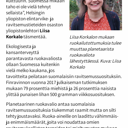
kulttuurin. Suomessa mikään
taho ei ole vielä tehnyt
sellaista”, Helsingin
yliopiston elintarvike- ja
ravitsemustieteiden osaston
yliopistonlehtori
Liisa
Korkalo
täsmentää.
Liisa Korkalon mukaan
ruokailutottumuksia tulee
Ekologisesta ja
muuttaa planetaarista
kansanterveyttä
ruokavaliota
parantavasta ruokavaliosta
lähestyttäessä. Kuva: Liisa
ollaan Suomessa kuitenkin
Korkalo
vielä melko kaukana, jos
tavoitteita peilataan suomalaisiin ravitsemussuosituksiin.
Finravinnon vuonna 2017 julkaiseman tutkimuksen
mukaan 79 prosenttia miehistä ja 26 prosenttia naisista
ylittää punaisen lihan 500 gramman viikkosuosituksen.
Planetaarinen ruokavalio antaa suomalaisia
ravitsemussuosituksia tiukemmat raamit mutta on silti
tehty joustavaksi. Ruoka-aineille on laadittu vähimmäis-
ja enimmäismäärät, joita voi noudattaa omien
ravitsemuksellisten tarpeiden tai mieltymysten mukaan.