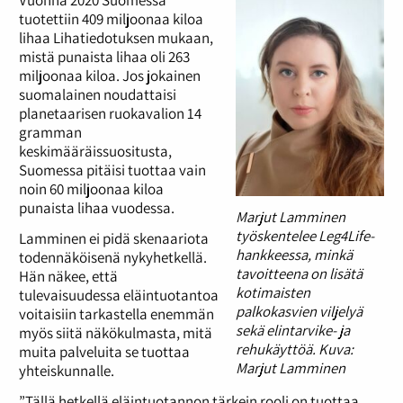
tuotettiin 409 miljoonaa kiloa
lihaa Lihatiedotuksen mukaan,
mistä punaista lihaa oli 263
miljoonaa kiloa. Jos jokainen
suomalainen noudattaisi
planetaarisen ruokavalion 14
gramman
keskimääräissuositusta,
Suomessa pitäisi tuottaa vain
noin 60 miljoonaa kiloa
punaista lihaa vuodessa.
Marjut Lamminen
työskentelee Leg4Life-
Lamminen ei pidä skenaariota
hankkeessa, minkä
todennäköisenä nykyhetkellä.
tavoitteena on lisätä
Hän näkee, että
kotimaisten
tulevaisuudessa eläintuotantoa
palkokasvien viljelyä
voitaisiin tarkastella enemmän
sekä elintarvike- ja
myös siitä näkökulmasta, mitä
rehukäyttöä. Kuva:
muita palveluita se tuottaa
Marjut Lamminen
yhteiskunnalle.
”Tällä hetkellä eläintuotannon tärkein rooli on tuottaa