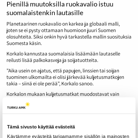
Pienillä muutoksilla ruokavalio istuu
suomalaistenkin lautasille
Planetaarinen ruokavalio on karkea ja globaali malli,
joten se ei pysty ottamaan huomioon juuri Suomen
olosuhteita. Siksi onkin hyvä tarkastella mallin suosituksia
Suomesta käsin.
Korkalo kannustaa suomalaisia lisäämään lautaselle
reilusti lisää palkokasveja ja soijatuotteita.
”Aika usein on ajatus, että papujen, linssien tai soijan
tuominen ulkomailta ei olisi järkevää kuljetusmatkojen
takia – siinä ei ole perää”, Korkalo sanoo.
Korkalon mukaan kuljetusmatkat muodostavat vain
pienen osuuden kokonaisympäristökuormituksesta.
Syömällä palkokasveja ja soijaa saavutetaan myös
suuremmat hyödyt kuin siinä tapauksessa, että se
syötettäisiin eläimille.
Tämä sivusto käyttää evästeitä
Palkokasvien ja soijan lisäksi Korkalo suosittelee
korvaamaan punaista lihaa suomalaisilla
Käytämme evästeitä tarjoamamme sisällön ja mainosten