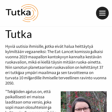
Valik
Tutka
Hyviä uutisia ihmisille, jotka eivät halua heittäytyä
kylmiltään vegaaneiksi: The Eat-Lancet komissio julkaisi
vuonna 2019 maapallon kantokyvyn kannalta kestävän
ruokavalion, mikä ei kiellä täysin mitään ruoka-ainetta.
Niin sanotun planetaarisen ruokavalion on kehittänyt 37
eri tutkijaa ympäri maailmaa ja sen tavoitteena on
turvata 10 miljardille ihmiselle terveellinen ravinto vuonna
2050.
”Tekijöiden ajatus on, että
paikallisesti eri maissa
laaditaan oma versio, joka
sopii maan olosuhteisiin ja