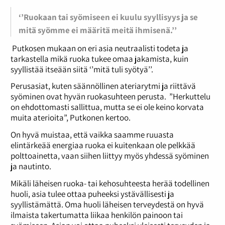
‘’Ruokaan tai syömiseen ei kuulu syyllisyys ja se
mitä syömme ei määritä meitä ihmisenä.’’
Putkosen mukaan on eri asia neutraalisti todeta ja
tarkastella mikä ruoka tukee omaa jakamista, kuin
syyllistää itseään siitä ‘’mitä tuli syötyä’’.
Perusasiat, kuten säännöllinen ateriarytmi ja riittävä
syöminen ovat hyvän ruokasuhteen perusta. ”Herkuttelu
on ehdottomasti sallittua, mutta se ei ole keino korvata
muita aterioita”, Putkonen kertoo.
On hyvä muistaa, että vaikka saamme ruuasta
elintärkeää energiaa ruoka ei kuitenkaan ole pelkkää
polttoainetta, vaan siihen liittyy myös yhdessä syöminen
ja nautinto.
Mikäli läheisen ruoka- tai kehosuhteesta herää todellinen
huoli, asia tulee ottaa puheeksi ystävällisesti ja
syyllistämättä. Oma huoli läheisen terveydestä on hyvä
ilmaista takertumatta liikaa henkilön painoon tai