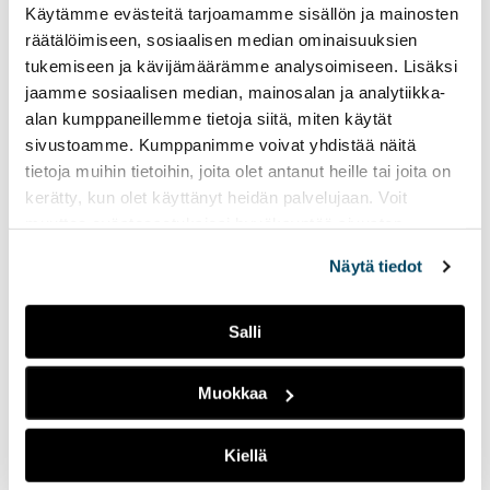
tuntuva negatiivinen kommentti voi olla toiselle suuri ja
Käytämme evästeitä tarjoamamme sisällön ja mainosten
merkittävä.
räätälöimiseen, sosiaalisen median ominaisuuksien
tukemiseen ja kävijämäärämme analysoimiseen. Lisäksi
jaamme sosiaalisen median, mainosalan ja analytiikka-
alan kumppaneillemme tietoja siitä, miten käytät
sivustoamme. Kumppanimme voivat yhdistää näitä
tietoja muihin tietoihin, joita olet antanut heille tai joita on
kerätty, kun olet käyttänyt heidän palvelujaan. Voit
muuttaa evästeasetuksiesi hyväksyntää sivuston
alalaidassa olevasta
Evästeasetukset
linkistä.
Näytä tiedot
Salli
Muokkaa
Kiellä