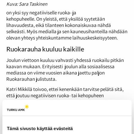
Kuva: Sara Taskinen
on yksi syy negatiiviselle ruoka- ja
kehopuheelle. On yleistä, että yksilöä syytetään
lihavuudesta, eikä tilanteen kokonaiskuvaa nähdä
selkeästi. Myös medialla ja sen kauneusihanteilla nähdään
olevan yhteys yhteiskuntamme laihuuskeskeisyyteen.
Ruokarauha kuuluu kaikille
Joulun viettoon kuuluu vahvasti yhdessä ruokailu pitkän
kaavan mukaan. Erityisesti joulun alla sosiaalisessa
mediassa on viime vuosien aikana jaettu paljon
Ruokarauhan julistusta.
Katri Mikkilä toivoo, ettei kenenkään tarvitse pelätä sitä,
että joutuu negatiivisen ruoka- tai kehopuheen
kohteeksi. ‘’Meidän tulee kiinnittää huomiota siihen
minkälaista ruokapuhetta tuotamme ja millä sävyllä
puhumme ruuasta.’’
Emme voi koskaan tietää varmaksi minkälaisia asioita
Tämä sivusto käyttää evästeitä
muut ihmiset käsittelevät milläkin hetkellä. Itselle pieneltä