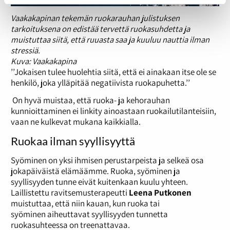
Vaakakapinan tekemän ruokarauhan julistuksen
tarkoituksena on edistää tervettä ruokasuhdetta ja
muistuttaa siitä, että ruuasta saa ja kuuluu nauttia ilman
stressiä.
Kuva: Vaakakapina
’’Jokaisen tulee huolehtia siitä, että ei ainakaan itse ole se
henkilö, joka ylläpitää negatiivista ruokapuhetta.’’
On hyvä muistaa, että ruoka- ja kehorauhan
kunnioittaminen ei linkity ainoastaan ruokailutilanteisiin,
vaan ne kulkevat mukana kaikkialla.
Ruokaa ilman syyllisyyttä
Syöminen on yksi ihmisen perustarpeista ja selkeä osa
jokapäiväistä elämäämme. Ruoka, syöminen ja
syyllisyyden tunne eivät kuitenkaan kuulu yhteen.
Laillistettu ravitsemusterapeutti
Leena Putkonen
muistuttaa, että niin kauan, kun ruoka tai
syöminen aiheuttavat syyllisyyden tunnetta
ruokasuhteessa on treenattavaa.