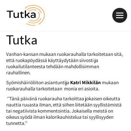
Valik
Tutka
Vanhan-kansan mukaan ruokarauhalla tarkoitetaan sitä,
että ruokapöydässä käyttäydytään siivosti ja
ruokailutilanteesta tehdään mahdollisimman
rauhallinen.
Syömishäiriöliiton asiantuntija
Katri Mikkilän
mukaan
ruokarauhalla tarkoitetaan monia eri asioita.
‘’Tänä päivänä ruokarauha tarkoittaa jokaisen oikeutta
nauttia ruuasta ilman, että siihen liitetään syyllistämistä
tai negatiivista kommentointia. Jokaisella meistä on
oikeus syödä ilman kalorikauhistelua tai syyllisyyden
tunnetta.’’