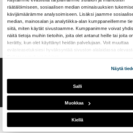
räätälöimiseen, sosiaalisen median ominaisuuksien tukemise
Lähteet:
kävijämäärämme analysoimiseen. Lisäksi jaamme sosiaalis
median, mainosalan ja analytiikka-alan kumppaneillemme tie
https://www.helsinki.fi/fi/uutiset/elamantieteet/tutkija-
siitä, miten käytät sivustoamme. Kumppanimme voivat yhdis
vastaa-miksi-kuntoilupaatoksessa-on-niin-vaikea-pysya
näitä tietoja muihin tietoihin, joita olet antanut heille tai joita o
kerätty, kun olet käyttänyt heidän palvelujaan. Voit muuttaa
evästeasetuksiesi hyväksyntää sivuston alalaidassa olevast
Evästeasetukset
linkistä.
Näytä tied
Saavutettavuusseloste
Evästeasetukset
Salli
Muokkaa
Kiellä