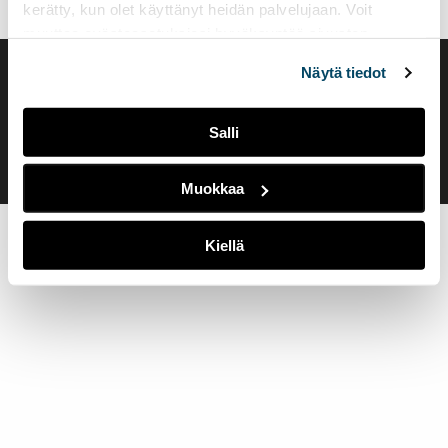
kerätty, kun olet käyttänyt heidän palvelujaan. Voit
muuttaa evästeasetuksiesi hyväksyntää sivuston
alalaidassa olevasta
Evästeasetukset
linkistä.
Näytä tiedot
Saavutettavuusseloste
Evästeasetukset
Salli
Muokkaa
Kiellä