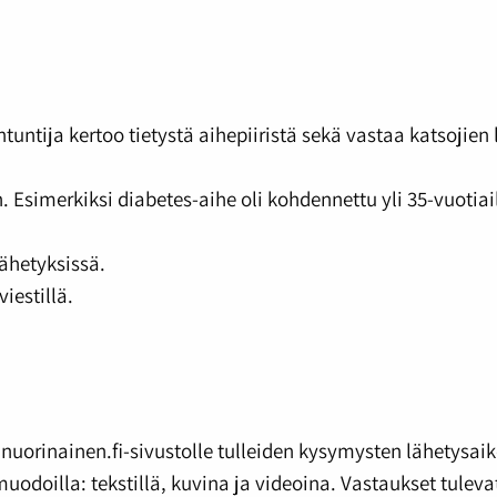
untija kertoo tietystä aihepiiristä sekä vastaa katsojien 
simerkiksi diabetes-aihe oli kohdennettu yli 35-vuotiail
lähetyksissä.
iestillä.
 nuorinainen.fi-sivustolle tulleiden kysymysten lähetysaik
uodoilla: tekstillä, kuvina ja videoina. Vastaukset tuleva