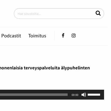
Facebook
Instagram
Podcastit
Toimitus
monenlaisia terveyspalveluita älypuhelinten
Nuolinäppä
00:00
ylös
ja
alas