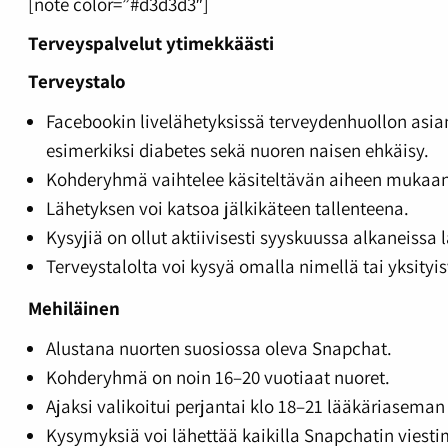
[note color=”#d3d3d3″]
Terveyspalvelut ytimekkäästi
Terveystalo
Facebookin livelähetyksissä terveydenhuollon asiant
esimerkiksi diabetes sekä nuoren naisen ehkäisy.
Kohderyhmä vaihtelee käsiteltävän aiheen mukaan. E
Lähetyksen voi katsoa jälkikäteen tallenteena.
Kysyjiä on ollut aktiivisesti syyskuussa alkaneissa 
Terveystalolta voi kysyä omalla nimellä tai yksityisv
Mehiläinen
Alustana nuorten suosiossa oleva Snapchat.
Kohderyhmä on noin 16–20 vuotiaat nuoret.
Ajaksi valikoitui perjantai klo 18–21 lääkäriaseman
Kysymyksiä voi lähettää kaikilla Snapchatin viestim