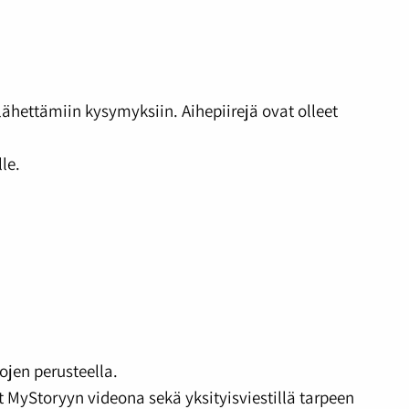
säädät
äänenvoim
suuremma
ja
pienemmäk
lähettämiin kysymyksiin. Aihepiirejä ovat olleet
le.
ojen perusteella.
t MyStoryyn videona sekä yksityisviestillä tarpeen