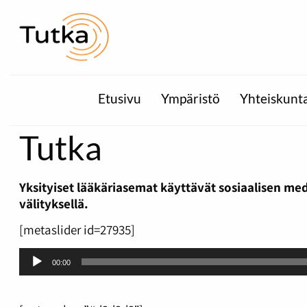
Etusivu
Ympäristö
Yhteiskunt
Tutka
Yksityiset lääkäriasemat käyttävät sosiaalisen m
välityksellä.
[metaslider id=27935]
Äänitoistin
00:00