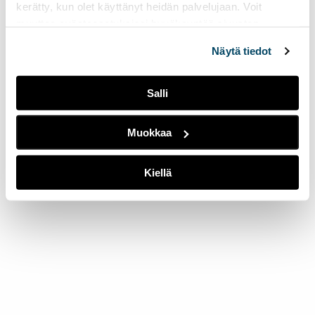
kerätty, kun olet käyttänyt heidän palvelujaan. Voit
muuttaa evästeasetuksiesi hyväksyntää sivuston
alalaidassa olevasta
Evästeasetukset
linkistä.
Näytä tiedot
Salli
Muokkaa
Kiellä