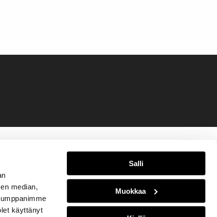
Salli
an
sen median,
Muokkaa
. Kumppanimme
olet käyttänyt