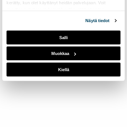
kerätty, kun olet käyttänyt heidän palvelujaan. Voit
muuttaa evästeasetuksiesi hyväksyntää sivuston
alalaidassa olevasta
Evästeasetukset
linkistä.
Näytä tiedot
Salli
Muokkaa
Kiellä