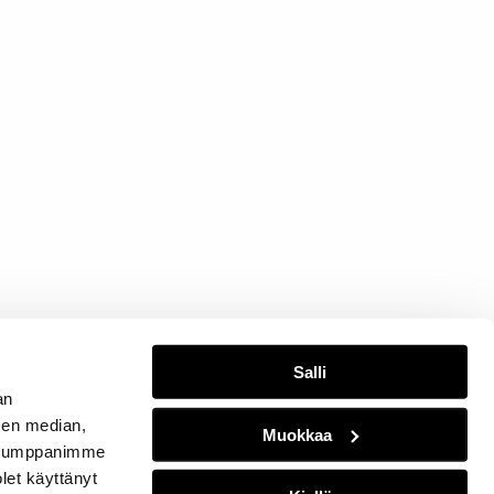
Salli
an
sen median,
Muokkaa
. Kumppanimme
olet käyttänyt