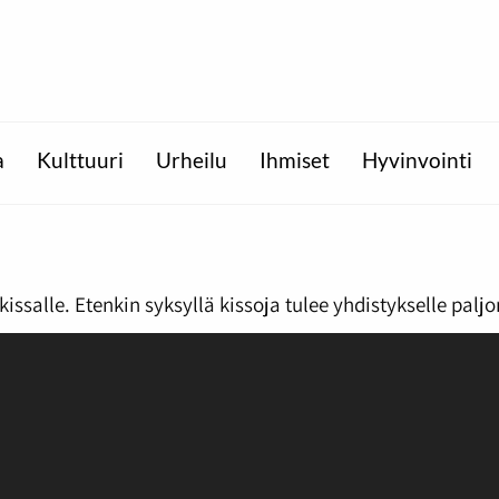
a
Kulttuuri
Urheilu
Ihmiset
Hyvinvointi
issalle. Etenkin syksyllä kissoja tulee yhdistykselle paljo