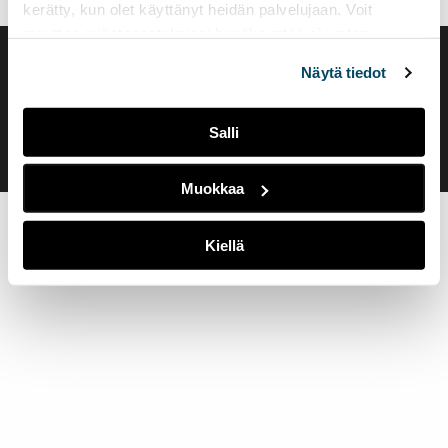
kerätty, kun olet käyttänyt heidän palvelujaan. Voit
muuttaa evästeasetuksiesi hyväksyntää sivuston
alalaidassa olevasta
Evästeasetukset
linkistä.
Saavutettavuusseloste
Näytä tiedot
Evästeasetukset
Salli
Muokkaa
Kiellä