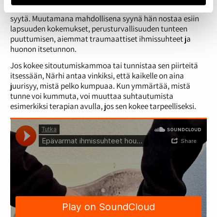
Närhi kertoo, että sitoutumiskammolle voi olla monta
syytä. Muutamana mahdollisena syynä hän nostaa esiin
lapsuuden kokemukset, perusturvallisuuden tunteen
puuttumisen, aiemmat traumaattiset ihmissuhteet ja
huonon itsetunnon.
Jos kokee sitoutumiskammoa tai tunnistaa sen piirteitä
itsessään, Närhi antaa vinkiksi, että kaikelle on aina
juurisyy, mistä pelko kumpuaa. Kun ymmärtää, mistä
tunne voi kummuta, voi muuttaa suhtautumista
esimerkiksi terapian avulla, jos sen kokee tarpeelliseksi.