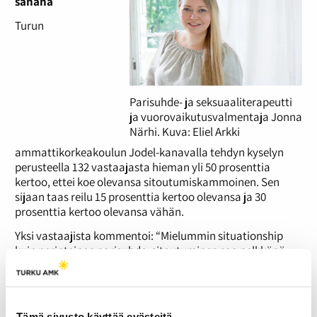
sanana
Turun
Parisuhde- ja seksuaaliterapeutti
ja vuorovaikutusvalmentaja Jonna
Närhi. Kuva: Eliel Arkki
ammattikorkeakoulun Jodel-kanavalla tehdyn kyselyn
perusteella 132 vastaajasta hieman yli 50 prosenttia
kertoo, ettei koe olevansa sitoutumiskammoinen. Sen
sijaan taas reilu 15 prosenttia kertoo olevansa ja 30
prosenttia kertoo olevansa vähän.
Yksi vastaajista kommentoi: “Mielummin situationship
kuin perinteinen parisuhde, sitoutuminen saa pelkkänä
sanana karvat pystyyn.” Mistä sitoutumiskammoisuus voi
johtua, ja onko se osasyy siihen, että parisuhteessa
oleminen pelottaa?
Tämä sivusto käyttää evästeitä