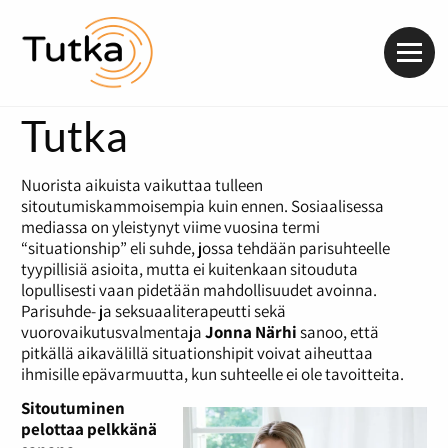
Valik
Tutka
Nuorista aikuista vaikuttaa tulleen
sitoutumiskammoisempia kuin ennen. Sosiaalisessa
mediassa on yleistynyt viime vuosina termi
“situationship” eli suhde, jossa tehdään parisuhteelle
tyypillisiä asioita, mutta ei kuitenkaan sitouduta
lopullisesti vaan pidetään mahdollisuudet avoinna.
Parisuhde- ja seksuaaliterapeutti sekä
vuorovaikutusvalmentaja
Jonna Närhi
sanoo, että
pitkällä aikavälillä situationshipit voivat aiheuttaa
ihmisille epävarmuutta, kun suhteelle ei ole tavoitteita.
Sitoutuminen
pelottaa pelkkänä