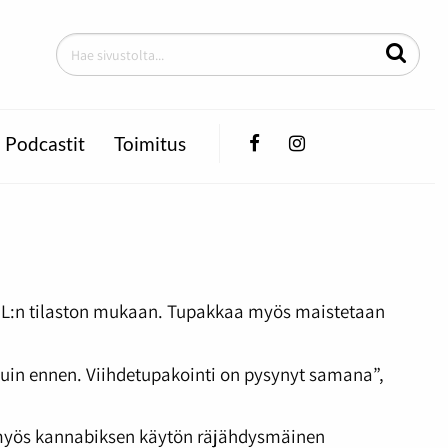
Facebook
Instagram
Podcastit
Toimitus
 THL:n tilaston mukaan. Tupakkaa myös maistetaan
kuin ennen. Viihdetupakointi on pysynyt samana”,
t myös kannabiksen käytön räjähdysmäinen