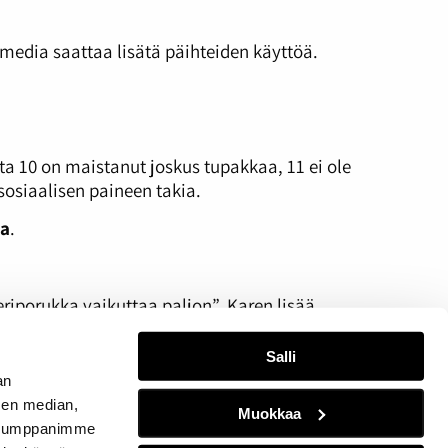
media saattaa lisätä päihteiden käyttöä.
 10 on maistanut joskus tupakkaa, 11 ei ole
sosiaalisen paineen takia.
la
.
eriporukka vaikuttaa paljon”, Karen lisää.
Salli
an
sen median,
Muokkaa
. Kumppanimme