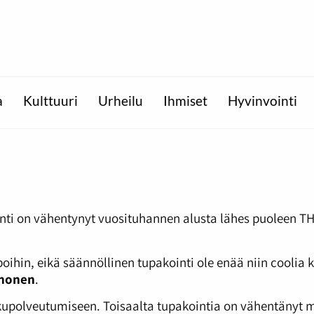
a
Kulttuuri
Urheilu
Ihmiset
Hyvinvointi
kointi on vähentynyt vuosituhannen alusta lähes puoleen
hin, eikä säännöllinen tupakointi ole enää niin coolia 
rhonen
.
sukupolveutumiseen. Toisaalta tupakointia on vähentäny