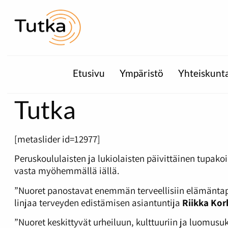
Etusivu
Ympäristö
Yhteiskunt
Tutka
[metaslider id=12977]
Peruskoululaisten ja lukiolaisten päivittäinen tupa
vasta myöhemmällä iällä.
”Nuoret panostavat enemmän terveellisiin elämäntapoi
linjaa terveyden edistämisen asiantuntija
Riikka Ko
”Nuoret keskittyvät urheiluun, kulttuuriin ja luomu