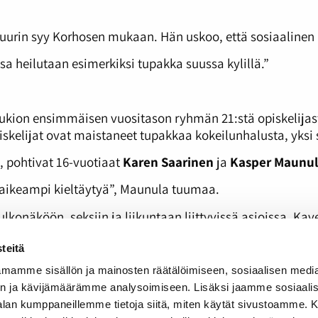
uurin syy Korhosen mukaan. Hän uskoo, että sosiaalinen 
ssa heilutaan esimerkiksi tupakka suussa kylillä.”
kion ensimmäisen vuositason ryhmän 21:stä opiskelijasta
iskelijat ovat maistaneet tupakkaa kokeilunhalusta, yksi 
, pohtivat 16-vuotiaat
Karen Saarinen
ja
Kasper Maunu
 vaikeampi kieltäytyä”, Maunula tuumaa.
konäköön, seksiin ja liikuntaan liittyvissä asioissa. Kav
teitä
 ihailtavaa”, nuoret ynnäävät.
mamme sisällön ja mainosten räätälöimiseen, sosiaalisen medi
n ja kävijämäärämme analysoimiseen. Lisäksi jaamme sosiaali
-riippuvuudet/tupakka
-alan kumppaneillemme tietoja siitä, miten käytät sivustoamme