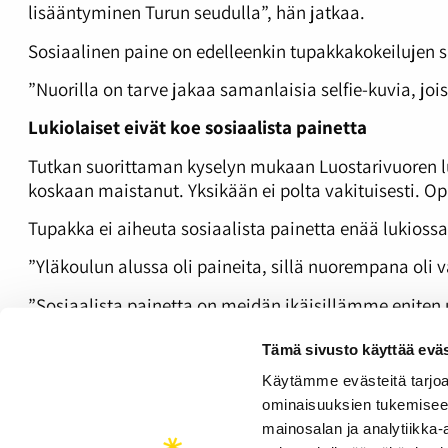
lisääntyminen Turun seudulla”, hän jatkaa.
Sosiaalinen paine on edelleenkin tupakkakokeilujen s
”Nuorilla on tarve jakaa samanlaisia selfie-kuvia, joi
Lukiolaiset eivät koe sosiaalista painetta
Tutkan suorittaman kyselyn mukaan Luostarivuoren lu
koskaan maistanut. Yksikään ei polta vakituisesti. Op
Tupakka ei aiheuta sosiaalista painetta enää lukiossa
”Yläkoulun alussa oli paineita, sillä nuorempana oli
”Sosiaalista painetta on meidän ikäisillämme eniten ul
Tupakan viehätys on karissut, kun sitä on kokeillut.
Tämä sivusto käyttää eväs
”Tupakan haju ällöttää. Polttaminen ei ole mitenkään
Käytämme evästeitä tarjoa
ominaisuuksien tukemisee
www.thl.fi/fi/tilastot/tilastot-aiheittain/paihteet-ja
mainosalan ja analytiikka