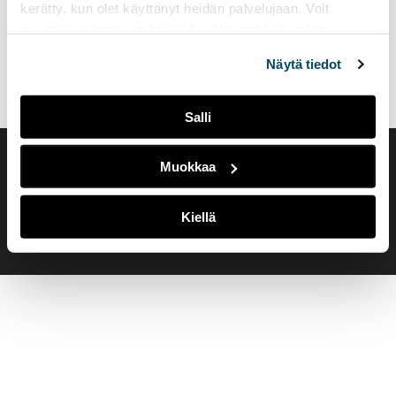
kerätty, kun olet käyttänyt heidän palvelujaan. Voit
muuttaa evästeasetuksiesi hyväksyntää sivuston
alalaidassa olevasta
Evästeasetukset
linkistä.
Näytä tiedot
Salli
Muokkaa
Saavutettavuusseloste
Evästeasetukset
Kiellä