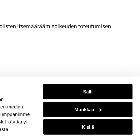
uolisten itsemääräämisoikeuden toteutumisen
Salli
an
sen median,
Muokkaa
. Kumppanimme
olet käyttänyt
Kiellä
asta