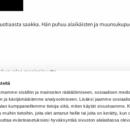
-vuotiaasta saakka. Hän puhuu alaikäisten ja muunsukup
 sukupuolen moninaisuutta.
teitä
n suppea
mamme sisällön ja mainosten räätälöimiseen, sosiaalisen medi
n ja kävijämäärämme analysoimiseen. Lisäksi jaamme sosiaali
-alan kumppaneillemme tietoja siitä, miten käytät sivustoamme
 muihin tietoihin, joita olet antanut heille tai joita on kerätty, kun 
muuttaa evästeasetuksiesi hyväksyntää sivuston alalaidassa olev