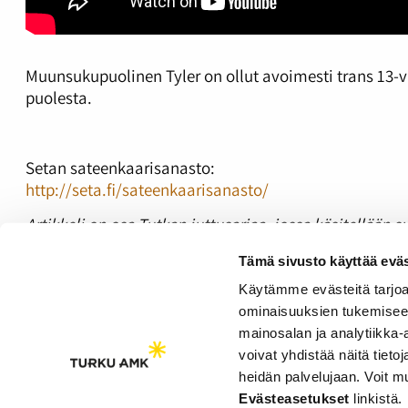
Muunsukupuolinen Tyler on ollut avoimesti trans 13
puolesta.
Setan sateenkaarisanasto:
http://seta.fi/sateenkaarisanasto/
Artikkeli on osa Tutkan juttusarjaa, jossa käsitellään
Juttusarjan aikaisemmat jutut:
Tämä sivusto käyttää eväs
Median luoma kuva sukupuolten moninaisuudesta o
Käytämme evästeitä tarjoa
Sukupuolen määritteleminen ei ole yksiselitteistä
ominaisuuksien tukemisee
Sukupuolen moninaisuus: älä sukupuolita
mainosalan ja analytiikka
voivat yhdistää näitä tietoja
heidän palvelujaan. Voit 
Saavutettavuusseloste
Evästeasetukset
linkistä.