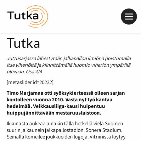
Valik
Tutka
Juttusarjassa lähestytään jalkapalloa ilmiönä poistumalla
itse viheriöltä ja kiinnittämällä huomio viheriön ympärillä
olevaan.
Osa 4/4
[metaslider id=20232]
Timo Marjamaa otti syöksykierteessä olleen sarjan
kontolleen vuonna 2010. Vasta nyt työ kantaa
hedelmää. Veikkausliiga-kausi huipentuu
huippujännittävään mestaruustaistoon.
Ikkunasta aukeaa ainakin tällä hetkellä vielä Suomen
suurin ja kaunein jalkapallostadion, Sonera Stadium.
Seinällä komeilee joukkueiden logoja. Vitriinistä löytyy