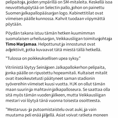
pelipaitoja, joiden ympärillä on SM-mitaleita. Keskellä isoa
neuvottelupöytää on Selectin pallo, johon on painettu
Suomen jalkapallopääsarjan logo. Kabinettitilat ovat
viimeisen päälle kunnossa. Kahvit tuodaan viipymättä
pöytään.
Pöydän takana istuu tämän hetken kuumimman
suomalaisen urheilusarjan, Veikkausliigan toimitusjohtaja
Timo Marjamaa
. Helpottunut ja innostunut ovat
adjektiivit, jotka kuvaavat tätä miestä tällä hetkellä.
”Tulossa on poikkeuksellisen upea syksy.”
Vitriinistä löytyy Seinäjoen Jalkapallokerhon pelipaita,
jonka päälle on ripustettu hopeamitali. Kultaiset mitalit
ovat itseoikeutetusti päätyneet saman stadionin
syövereihin viimeiset kuusi vuotta. HJK on ollut tämän
maan suurin ja mahtavin jalkapalloseura. Se saattaa olla
sitä myös tämän vuoden jälkeen, mutta Veikkausliigan
mestari voi löytyä tänä vuonna toisesta osoitteesta.
”Mestaruus- ja putoamistaistelu ovat auki, ja vain
muutama peli enää jäljellä. Asiat voivat ratketa moneen