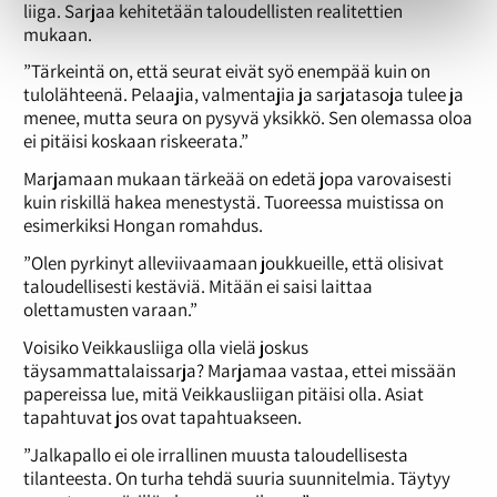
liiga. Sarjaa kehitetään taloudellisten realitettien
mukaan.
”Tärkeintä on, että seurat eivät syö enempää kuin on
tulolähteenä. Pelaajia, valmentajia ja sarjatasoja tulee ja
menee, mutta seura on pysyvä yksikkö. Sen olemassa oloa
ei pitäisi koskaan riskeerata.”
Marjamaan mukaan tärkeää on edetä jopa varovaisesti
kuin riskillä hakea menestystä. Tuoreessa muistissa on
esimerkiksi Hongan romahdus.
”Olen pyrkinyt alleviivaamaan joukkueille, että olisivat
taloudellisesti kestäviä. Mitään ei saisi laittaa
olettamusten varaan.”
Voisiko Veikkausliiga olla vielä joskus
täysammattalaissarja? Marjamaa vastaa, ettei missään
papereissa lue, mitä Veikkausliigan pitäisi olla. Asiat
tapahtuvat jos ovat tapahtuakseen.
”Jalkapallo ei ole irrallinen muusta taloudellisesta
tilanteesta. On turha tehdä suuria suunnitelmia. Täytyy