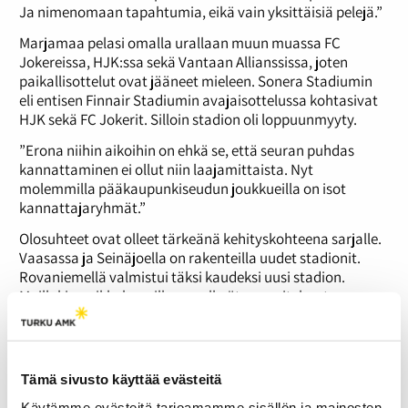
Ja nimenomaan tapahtumia, eikä vain yksittäisiä pelejä.”
Marjamaa pelasi omalla urallaan muun muassa FC
Jokereissa, HJK:ssa sekä Vantaan Allianssissa, joten
paikallisottelut ovat jääneet mieleen. Sonera Stadiumin
eli entisen Finnair Stadiumin avajaisottelussa kohtasivat
HJK sekä FC Jokerit. Silloin stadion oli loppuunmyyty.
”Erona niihin aikoihin on ehkä se, että seuran puhdas
kannattaminen ei ollut niin laajamittaista. Nyt
molemmilla pääkaupunkiseudun joukkueilla on isot
kannattajaryhmät.”
Olosuhteet ovat olleet tärkeänä kehityskohteena sarjalle.
Vaasassa ja Seinäjoella on rakenteilla uudet stadionit.
Rovaniemellä valmistui täksi kaudeksi uusi stadion.
Muillakin paikkakunnilla on selkeät suunnitelmat
stadioneiden kehittämiseksi.
”Se on sarjan kannalta perusedellytys, että olosuhteet
ovat kunnossa. 2000-luvun alkupuolella oli pientä
Tämä sivusto käyttää evästeitä
hiljaiseloa, mutta nyt olosuhdeasiat ovat lähteneet
rullaamaan usealla paikkakunnalla oikeaan suuntaan.”
Käytämme evästeitä tarjoamamme sisällön ja mainosten