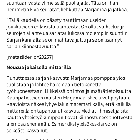
suuntaan vasta viimeisellä puoliajalla. Tätä on ihan
hemmetin kiva seurata”, hehkuttaa Marjamaa ja jatkaa.
”Tällä kaudella on päästy nauttimaan useiden
joukkueiden erilaisista tilanteista. On ollut vaihtelua ja
seurojen ailahtelua sarjataulukossa molempiin suuntiin.
Sarjan kannalta se on mahtava juttu ja se on lisännyt
sarjan kiinnostavuutta.”
[metaslider id=20257]
Nousua jokaisella mittarilla
Puhuttaessa sarjan kasvusta Marjamaa pomppaa ylös
tuolistaan ja lähtee hakemaan tietokonetta
työhuoneestaan. Liikkeissä on intoa ja määrätietoisuutta.
Kauppatieteiden maisteri Marjamaa iskee luvut pöytään.
Kaavioista näkee lyhyelläkin matematiikalla, että kaikilla
mittareilla on tapahtunut kasvua. Mediat, ihmiset ja sitä
kautta yhteistyökumppanit ovat kiinnostuneet tuotteesta
aiempaa enemmän. Esimerkiksi yleisökeskiarvo on
selkeästi kasvanut.