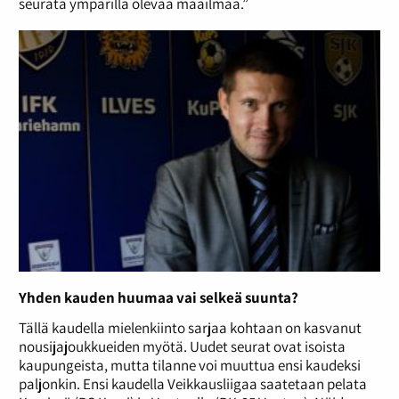
seurata ympärillä olevaa maailmaa.”
Yhden kauden huumaa vai selkeä suunta?
Tällä kaudella mielenkiinto sarjaa kohtaan on kasvanut
nousijajoukkueiden myötä. Uudet seurat ovat isoista
kaupungeista, mutta tilanne voi muuttua ensi kaudeksi
paljonkin. Ensi kaudella Veikkausliigaa saatetaan pelata