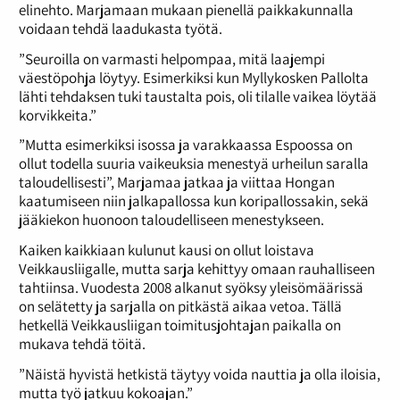
elinehto. Marjamaan mukaan pienellä paikkakunnalla
voidaan tehdä laadukasta työtä.
”Seuroilla on varmasti helpompaa, mitä laajempi
väestöpohja löytyy. Esimerkiksi kun Myllykosken Pallolta
lähti tehdaksen tuki taustalta pois, oli tilalle vaikea löytää
korvikkeita.”
”Mutta esimerkiksi isossa ja varakkaassa Espoossa on
ollut todella suuria vaikeuksia menestyä urheilun saralla
taloudellisesti”, Marjamaa jatkaa ja viittaa Hongan
kaatumiseen niin jalkapallossa kun koripallossakin, sekä
jääkiekon huonoon taloudelliseen menestykseen.
Kaiken kaikkiaan kulunut kausi on ollut loistava
Veikkausliigalle, mutta sarja kehittyy omaan rauhalliseen
tahtiinsa. Vuodesta 2008 alkanut syöksy yleisömäärissä
on selätetty ja sarjalla on pitkästä aikaa vetoa. Tällä
hetkellä Veikkausliigan toimitusjohtajan paikalla on
mukava tehdä töitä.
”Näistä hyvistä hetkistä täytyy voida nauttia ja olla iloisia,
mutta työ jatkuu kokoajan.”