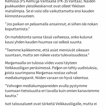
Kemissä (PS Kemi) ja Vantaalla (PK-35 Vantaa). Näiden
joukkueiden yleisökeskiarvot ovat olleet Ykkösen
matalimpia. Se ei voisi olla vaikuttamatta ensi kauden
kiinnostavuuteen.
”Jos paikan on pelaamalla ansainnut, ei siihen ole nokan
koputtamista.”
On mahdotonta sanoa tässä vaiheessa, onko kulunut
kausi yhden kauden huumaa vai selkeä suunta.
”Teemme kaikkemme, että asiat menisivät oikeaan
suuntaan, mutta sen näkee vasta tulevaisuudessa.”
Marjamaalla on tulossa viides vuosi täyteen
Veikkausliigan peräsimessä. Paljon on tehty uudistuksia,
joista suurimpana Marjamaa nostaa vahvat
mediakumppanit. Niiden varaan on hyvä rakentaa.
”Vahvojen mediakumppaneiden avulla pystymme
tuomaan tietoisuutta eri tavalla kuin omien kanaviemme
kautta.”
Isot talousalueet ovat tärkeitä Veikkausliigalle, mutta ei