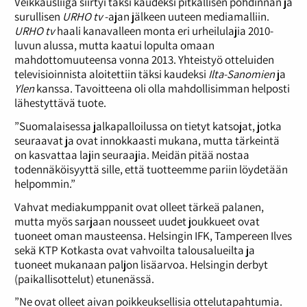
Veikkausliiga siirtyi täksi kaudeksi pitkällisen pohdinnan ja
surullisen
URHO tv
-ajan jälkeen uuteen mediamalliin.
URHO tv
haali kanavalleen monta eri urheilulajia 2010-
luvun alussa, mutta kaatui lopulta omaan
mahdottomuuteensa vonna 2013. Yhteistyö otteluiden
televisioinnista aloitettiin täksi kaudeksi
Ilta-Sanomien
ja
Ylen
kanssa. Tavoitteena oli olla mahdollisimman helposti
lähestyttävä tuote.
”Suomalaisessa jalkapalloilussa on tietyt katsojat, jotka
seuraavat ja ovat innokkaasti mukana, mutta tärkeintä
on kasvattaa lajin seuraajia. Meidän pitää nostaa
todennäköisyyttä sille, että tuotteemme pariin löydetään
helpommin.”
Vahvat mediakumppanit ovat olleet tärkeä palanen,
mutta myös sarjaan nousseet uudet joukkueet ovat
tuoneet oman mausteensa. Helsingin IFK, Tampereen Ilves
sekä KTP Kotkasta ovat vahvoilta talousalueilta ja
tuoneet mukanaan paljon lisäarvoa. Helsingin derbyt
(paikallisottelut) etunenässä.
”Ne ovat olleet aivan poikkeuksellisia ottelutapahtumia.