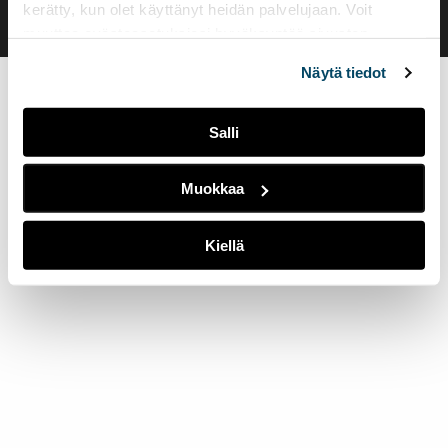
kerätty, kun olet käyttänyt heidän palvelujaan. Voit
muuttaa evästeasetuksiesi hyväksyntää sivuston
alalaidassa olevasta
Evästeasetukset
linkistä.
Näytä tiedot
Salli
Muokkaa
Kiellä