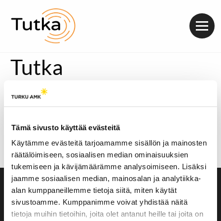
Valik
Tutka
Sydäntalven melodisissa hardcore biiseissä viljellään
vertauskuvia ja laulujen aiheet kumpuavat omasta
elämästä.
Tämä sivusto käyttää evästeitä
Käytämme evästeitä tarjoamamme sisällön ja mainosten
https://soundcloud.com/radiotutka/aitoa-asiointia-
räätälöimiseen, sosiaalisen median ominaisuuksien
haastattelussa-sydantalvi-yhtyeen-laulaja
tukemiseen ja kävijämäärämme analysoimiseen. Lisäksi
jaamme sosiaalisen median, mainosalan ja analytiikka-
alan kumppaneillemme tietoja siitä, miten käytät
Saavutettavuusseloste
Evästeasetukset
sivustoamme. Kumppanimme voivat yhdistää näitä
tietoja muihin tietoihin, joita olet antanut heille tai joita on