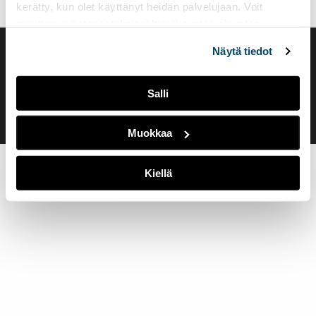
kerätty, kun olet käyttänyt heidän palvelujaan. Voit
muuttaa evästeasetuksiesi hyväksyntää sivuston
alalaidassa olevasta
Evästeasetukset
linkistä.
Näytä tiedot
Saavutettavuusseloste
Evästeasetukset
Salli
Muokkaa
Kiellä