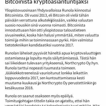
Bitcoinista kryptoasiantuntijaksi
Yliopistovuosinaan Yhdysvalloissa Runola kiinnostui
Bitcoinista. Oli vuosi 2013, eli Bitcoin oli vielä tähän
päivään verrattuna alkutekijöissään, vaikka valuutan
suosio nousikin sinä vuonna roimasti. Bitcoinista
innostuttuaan hän otti yliopistossa taloustieteen
sivuaineeksi, koska hän halusi ymmärtää, miten valuutta
toimii ja mihin se toiminnassaan pyrkii. Hän valmistui
tietotekniikan kandidaatiksi vuonna 2017.
Runolan läheiset pyysivät häneltä apua kryptovaluuttojen
ostamisessa ja lopulta myös säilyttämisessä. Tästä hän
sai liikeidean tulevaan yritykseensä, Northcrypto Oy:hyn.
Runola tarttui nopeasti tuumasta toimeen.
Jääkiekkotreeneissä vaurioitunut lonkka leikattiin
loppuvuodesta 2017, sen kuntouttamisessa kesti
muutama kuukausi ja Northcrypto Oy perustettiinkin jo
kesäkuussa 2018.
Runola on saanut osakseen myös epäilyä.
Toimitusjohtajan tittelin takia on ajateltu, ettei hän
ymmärtäisi koodeista tai teknologiasta juuri mitään. Hän