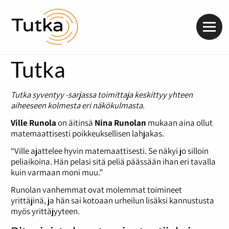
Valik
Tutka
Tutka syventyy -sarjassa toimittaja keskittyy yhteen
aiheeseen kolmesta eri näkökulmasta.
Ville Runola
on äitinsä
Nina Runolan
mukaan aina ollut
matemaattisesti poikkeuksellisen lahjakas.
“Ville ajattelee hyvin matemaattisesti. Se näkyi jo silloin
peliaikoina. Hän pelasi sitä peliä päässään ihan eri tavalla
kuin varmaan moni muu.”
Runolan vanhemmat ovat molemmat toimineet
yrittäjinä, ja hän sai kotoaan urheilun lisäksi kannustusta
myös yrittäjyyteen.