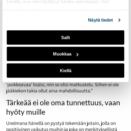
Kryptoalan
kerätty, kun olet käyttänyt heidän palvelujaan. Voit
lisäksi hän
muuttaa evästeasetuksiesi hyväksyntää sivuston
pitää omien
alalaidassa olevasta
Evästeasetukset
linkistä.
sanojensa
Näytä tiedot
mukaan
Runola on jääkiekkouransa jälkeen
Salli
päässyt matkustelemaan vapaammin.
Kuva on Uudesta-Seelannista. Kuva:
Runolan kotialbumi
Muokkaa
“vakiovastauksesta”:
Kiellä
“Ruoka, juoma, viini, urheilu, perhe, ystävät. Menee aika
stereotyyppiseksi vastaukseksi, mutta jos jotain
‘poikkeavaa’ lisäisi, niin se olisi matkustelu. Siihen ei ole
jääkiekon takia ollut aina mahdollisuutta.”
Tärkeää ei ole oma tunnettuus, vaan
hyöty muille
Unelmana hänellä on pystyä tekemään jotain, jolla on
positiivinen vaikutus muihin ja joka on merkityksellistä