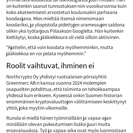
on kuitenkin saanut tunnustuksen niin vuosikurssinsa kuin
koko akateemisesti arvostetun koulunsakin parhaana
koodaajana. Mies mieltää itsensä nimenomaan
koodariksi, ja yliopistolla pidettyjen uramessujen saldona
olikin yksi työtarjous Piilaakson Googlelta. Hän kuitenkin
kieltäytyi, koska jääkiekkoura oli vielä silloin aktiivinen.
“Ajattelin, että voin koodata myöhemminkin, mutta
jääkiekkoa en voi pelata myöhemmin.”
Roolit vaihtuvat, ihminen ei
Northcrypto Oy yhdistyi ruotsalaisen pörssiyhtiö
Greenmerc AB:n kanssa vuonna 2024 molempien
osapuolten pohdittua, että toiminta on tehokkaampaa
yhdessä kuin erikseen. Kyseessä onkin Suomen historian
ensimmäinen kryptovaluuttojen välittämiseen keskittynyt
yhtiö, joka myytiin ulkomaille.
Runola ei miellä hänen työminällään ja vapaa-ajan
minällään olevan pukeutumisen lisäksi juuri muita
eroavaisuuksia. Työ ja vapaa-aika ovat myös luonnostaan