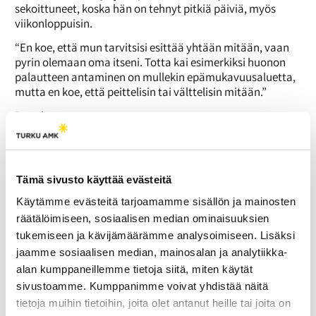
sekoittuneet, koska hän on tehnyt pitkiä päiviä, myös
viikonloppuisin.
“En koe, että mun tarvitsisi esittää yhtään mitään, vaan
pyrin olemaan oma itseni. Totta kai esimerkiksi huonon
palautteen antaminen on mullekin epämukavuusaluetta,
mutta en koe, että peittelisin tai välttelisin mitään.”
Runola
kertoo, että
arvomaailma,
voitontahto ja
kovapäisyys,
Tämä sivusto käyttää evästeitä
niin hyvässä
Käytämme evästeitä tarjoamamme sisällön ja mainosten
kuin
huonossakin,
räätälöimiseen, sosiaalisen median ominaisuuksien
ovat ne asiat,
tukemiseen ja kävijämäärämme analysoimiseen. Lisäksi
mitkä tekevät
jaamme sosiaalisen median, mainosalan ja analytiikka-
hänestä tänä
alan kumppaneillemme tietoja siitä, miten käytät
päivänä
sivustoamme. Kumppanimme voivat yhdistää näitä
hänet.
tietoja muihin tietoihin, joita olet antanut heille tai joita on