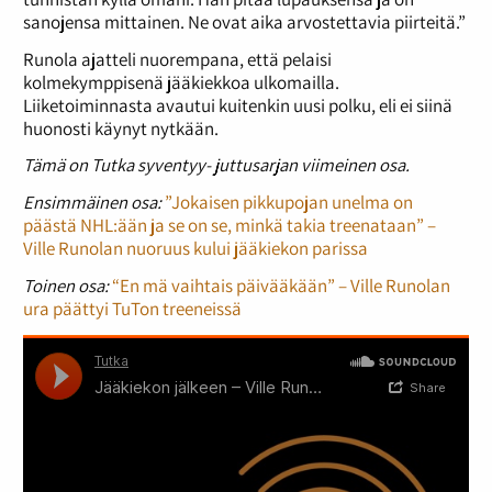
sanojensa mittainen. Ne ovat aika arvostettavia piirteitä.”
Runola ajatteli nuorempana, että pelaisi
kolmekymppisenä jääkiekkoa ulkomailla.
Liiketoiminnasta avautui kuitenkin uusi polku, eli ei siinä
huonosti käynyt nytkään.
Tämä on Tutka syventyy- juttusarjan viimeinen osa.
Ensimmäinen osa:
”Jokaisen pikkupojan unelma on
päästä NHL:ään ja se on se, minkä takia treenataan” –
Ville Runolan nuoruus kului jääkiekon parissa
Toinen osa:
“En mä vaihtais päivääkään” – Ville Runolan
ura päättyi TuTon treeneissä