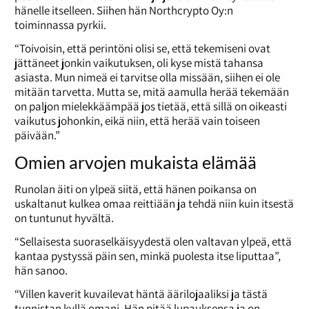
hänelle itselleen. Siihen hän Northcrypto Oy:n
toiminnassa pyrkii.
“Toivoisin, että perintöni olisi se, että tekemiseni ovat
jättäneet jonkin vaikutuksen, oli kyse mistä tahansa
asiasta. Mun nimeä ei tarvitse olla missään, siihen ei ole
mitään tarvetta. Mutta se, mitä aamulla herää tekemään
on paljon mielekkäämpää jos tietää, että sillä on oikeasti
vaikutus johonkin, eikä niin, että herää vain toiseen
päivään.”
Omien arvojen mukaista elämää
Runolan äiti on ylpeä siitä, että hänen poikansa on
uskaltanut kulkea omaa reittiään ja tehdä niin kuin itsestä
on tuntunut hyvältä.
“Sellaisesta suoraselkäisyydestä olen valtavan ylpeä, että
kantaa pystyssä päin sen, minkä puolesta itse liputtaa”,
hän sanoo.
“Villen kaverit kuvailevat häntä äärilojaaliksi ja tästä
tunnistan kyllä omani. Hän pitää lupauksensa ja on