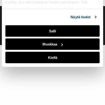
kerätty, kun olet käyttänyt heidän palvelujaan. Voit
muuttaa evästeasetuksiesi hyväksyntää sivuston
alalaidassa olevasta
Evästeasetukset
linkistä.
Saavutettavuusseloste
Näytä tiedot
Evästeasetukset
Salli
Muokkaa
Kiellä