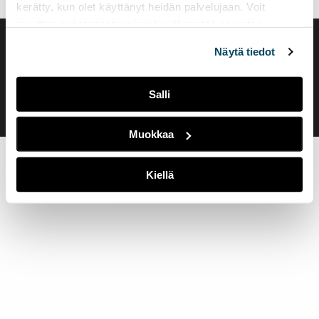
kerätty, kun olet käyttänyt heidän palvelujaan. Voit
muuttaa evästeasetuksiesi hyväksyntää sivuston
alalaidassa olevasta
Evästeasetukset
linkistä.
Saavutettavuusseloste
Näytä tiedot
Evästeasetukset
Salli
Muokkaa
Kiellä