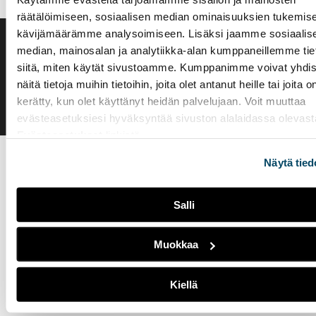
räätälöimiseen, sosiaalisen median ominaisuuksien tukemise
kävijämäärämme analysoimiseen. Lisäksi jaamme sosiaalis
median, mainosalan ja analytiikka-alan kumppaneillemme tie
Saavutettavuusseloste
Evästeasetukset
siitä, miten käytät sivustoamme. Kumppanimme voivat yhdis
näitä tietoja muihin tietoihin, joita olet antanut heille tai joita o
kerätty, kun olet käyttänyt heidän palvelujaan. Voit muuttaa
evästeasetuksiesi hyväksyntää sivuston alalaidassa olevast
Evästeasetukset
linkistä.
Näytä tied
Salli
Muokkaa
Kiellä